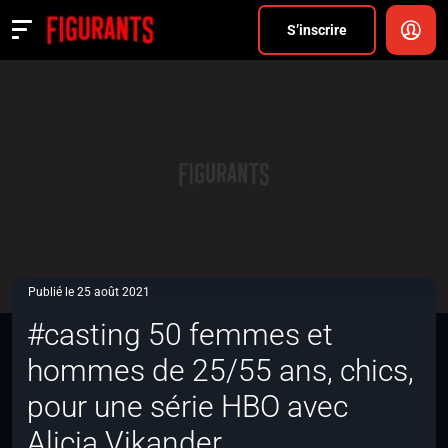
Divers
S’inscrire
Actualités
ANNONCER
FAQ
S’inscrire
CONNEXION
Publié le 25 août 2021
#casting 50 femmes et
hommes de 25/55 ans, chics,
pour une série HBO avec
Alicia Vikander