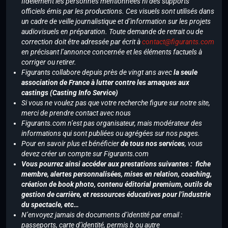
fidèlement les personnes mentionnées ni des supports
officiels émis par les productions. Ces visuels sont utilisés dans
un cadre de veille journalistique et d’information sur les projets
audiovisuels en préparation. Toute demande de retrait ou de
correction doit être adressée par écrit à
contact@figurants.com
en précisant l’annonce concernée et les éléments factuels à
corriger ou retirer.
Figurants collabore depuis près de vingt ans avec
la seule
association de France à lutter contre les arnaques aux
castings (Casting Info Service)
Si vous ne voulez pas que votre recherche figure sur notre site,
merci de prendre contact avec nous
Figurants.com n’est pas organisateur, mais modérateur des
informations qui sont publiées ou agrégées sur nos pages.
Pour en savoir plus et bénéficier
de tous nos services
, vous
devez créer un compte sur Figurants.com
Vous pourrez ainsi accéder aux prestations suivantes : fiche
membre, alertes personnalisées, mises en relation, coaching,
création de book photo, contenu éditorial premium, outils de
gestion de carrière, et ressources éducatives pour l’industrie
du spectacle, etc…
N’envoyez jamais de documents d’identité par email :
passeports, carte d’identité, permis b ou autre