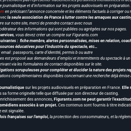
le journalistique et d’information sur les projets audiovisuels en préparatio
com
en précisant l’annonce concernée et les éléments factuels à corriger ou re
 avec
la seule association de France à lutter contre les arnaques aux castin
re sur notre site, merci de prendre contact avec nous
odérateur des informations qui sont publiées ou agrégées sur nos pages.
services
, vous devez créer un compte sur Figurants.com
uivantes : fiche membre, alertes personnalisées, mises en relation, coac
ssources éducatives pour l’industrie du spectacle, etc…
mail : passeports, carte d’identité, permis b ou autre
vices est proposé aux demandeurs d’emploi et intermittents du spectacle à un
ivant via les formulaires de contact disponibles sur le site.
gations scrupuleuses pour compléter et élucider la nature des projets re
ormations complémentaires disponibles concernant une recherche déjà émise a
journalistique
sur les projets audiovisuels en préparation en France.
Elle
 sa forme originelle telle que diffusée par son directeur de casting.
 l’enrichissement des annonces,
Figurants.com ne peut garantir l’exactitu
s comédiens associés à un projet.
Ces contenus sont fournis à titre indicati
est signalée.
ois françaises sur l’emploi,
la protection des consommateurs, et la réglem