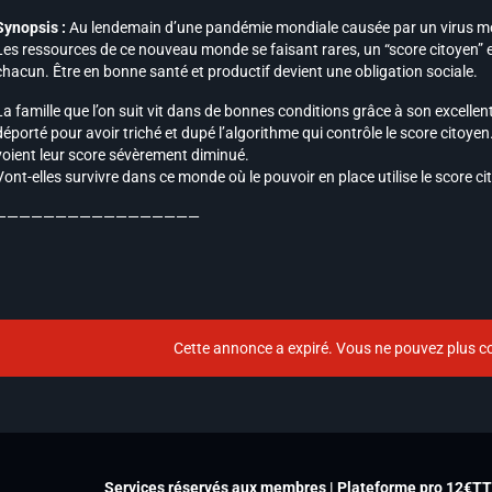
Synopsis :
Au lendemain d’une pandémie mondiale causée par un virus mortel
Les ressources de ce nouveau monde se faisant rares, un “score citoyen” es
chacun. Être en bonne santé et productif devient une obligation sociale.
La famille que l’on suit vit dans de bonnes conditions grâce à son excellen
déporté pour avoir triché et dupé l’algorithme qui contrôle le score citoye
voient leur score sévèrement diminué.
Vont-elles survivre dans ce monde où le pouvoir en place utilise le score ci
—————————————————
Cette annonce a expiré. Vous ne pouvez plus co
Services réservés aux membres | Plateforme pro 12€T