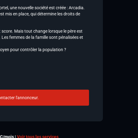
, une nouvelle société est créée : Arcadia.
t mis en place, qui détermine les droits de
t score. Mais tout change lorsque le père est
n. Les femmes de la famille sont pénalisées et
toyen pour contrôler la population ?
ntacter l'annonceur.
TC/mois |
Voir tous les services