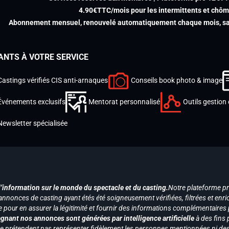
4.90€TTC/mois pour les intermittents et chô
Abonnement mensuel, renouvelé automatiquement chaque mois, san
ANTS À VOTRE SERVICE
Castings vérifiés CIS anti-arnaques
Conseils book photo & image
Événements exclusifs
Mentorat personnalisé
Outils gestion 
Newsletter spécialisée
d’information sur le monde du spectacle et du casting.
Notre plateforme p
annonces de casting ayant étés été soigneusement vérifiées, filtrées et enri
e pour en assurer la légitimité et fournir des informations complémentaires
gnant nos annonces sont générées par intelligence artificielle
à des fins 
ne prétendent pas représenter fidèlement les personnes mentionnées ni des 