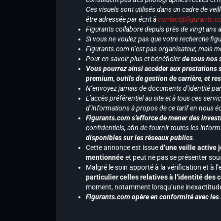
Ces visuels sont utilisés dans un cadre de veil
être adressée par écrit à
contact@figurants.
Figurants collabore depuis près de vingt ans
Si vous ne voulez pas que votre recherche figu
Figurants.com n’est pas organisateur, mais m
Pour en savoir plus et bénéficier
de tous nos 
Vous pourrez ainsi accéder aux prestations s
premium, outils de gestion de carrière, et re
N’envoyez jamais de documents d’identité par e
L’accès préférentiel au site et à tous ces ser
d’informations à propos de ce tarif en nous écr
Figurants.com s’efforce de mener des investi
confidentiels, afin de fournir toutes les inf
disponibles sur les réseaux publics
.
Cette annonce est issue
d’une veille active 
mentionnée
et peut ne pas se présenter sous
Malgré le soin apporté à la vérification et à
particulier celles relatives à l’identité de
moment, notamment lorsqu’une inexactitude 
Figurants.com opère en conformité avec les l