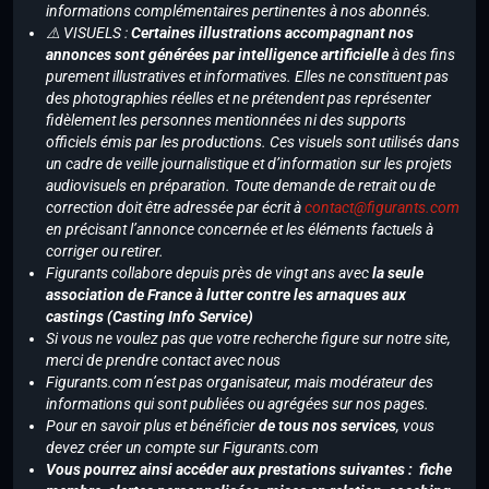
informations complémentaires pertinentes à nos abonnés.
⚠️ VISUELS :
Certaines illustrations accompagnant nos
annonces sont générées par intelligence artificielle
à des fins
purement illustratives et informatives. Elles ne constituent pas
des photographies réelles et ne prétendent pas représenter
fidèlement les personnes mentionnées ni des supports
officiels émis par les productions. Ces visuels sont utilisés dans
un cadre de veille journalistique et d’information sur les projets
audiovisuels en préparation. Toute demande de retrait ou de
correction doit être adressée par écrit à
contact@figurants.com
en précisant l’annonce concernée et les éléments factuels à
corriger ou retirer.
Figurants collabore depuis près de vingt ans avec
la seule
association de France à lutter contre les arnaques aux
castings (Casting Info Service)
Si vous ne voulez pas que votre recherche figure sur notre site,
merci de prendre contact avec nous
Figurants.com n’est pas organisateur, mais modérateur des
informations qui sont publiées ou agrégées sur nos pages.
Pour en savoir plus et bénéficier
de tous nos services
, vous
devez créer un compte sur Figurants.com
Vous pourrez ainsi accéder aux prestations suivantes : fiche