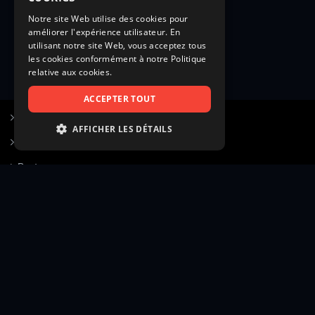
Notre site Web utilise des cookies pour
améliorer l'expérience utilisateur. En
utilisant notre site Web, vous acceptez tous
les cookies conformément à notre Politique
relative aux cookies.
ACCEPTER TOUT
S’inscrire à Figurants.com
AFFICHER LES DÉTAILS
Questions fréquentes
STRICTEMENT NÉCESSAIRES
Poster une annonce
PERFORMANCE
Actualités
CIBLAGE
Voir le hall of fame
FONCTIONNALITÉ
Contact
NON CLASSIFIÉS
Gestion d’abonnement
Transparence des avis