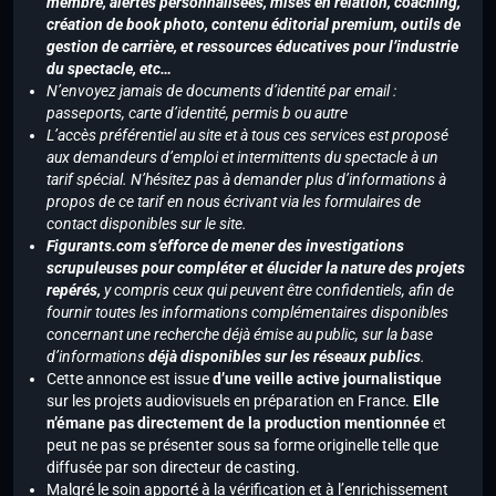
membre, alertes personnalisées, mises en relation, coaching,
création de book photo, contenu éditorial premium, outils de
gestion de carrière, et ressources éducatives pour l’industrie
du spectacle, etc…
N’envoyez jamais de documents d’identité par email :
passeports, carte d’identité, permis b ou autre
L’accès préférentiel au site et à tous ces services est proposé
aux demandeurs d’emploi et intermittents du spectacle à un
tarif spécial. N’hésitez pas à demander plus d’informations à
propos de ce tarif en nous écrivant via les formulaires de
contact disponibles sur le site.
Figurants.com s’efforce de mener des investigations
scrupuleuses pour compléter et élucider la nature des projets
repérés,
y compris ceux qui peuvent être confidentiels, afin de
fournir toutes les informations complémentaires disponibles
concernant une recherche déjà émise au public, sur la base
d’informations
déjà disponibles sur les réseaux publics
.
Cette annonce est issue
d’une veille active journalistique
sur les projets audiovisuels en préparation en France.
Elle
n’émane pas directement de la production mentionnée
et
peut ne pas se présenter sous sa forme originelle telle que
diffusée par son directeur de casting.
Malgré le soin apporté à la vérification et à l’enrichissement