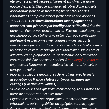
été soigneusement vérifiées, filtrées et enrichies par notre
équipe d’experts. Chaque annonce fait l’objet d’une enquête
approfondie pour en assurer la légitimité et fournir des
informations complémentaires pertinentes à nos abonnés.
⚠️ VISUELS :
Certaines illustrations accompagnant nos
annonces sont générées par intelligence artificielle
à des fins
purement illustratives et informatives. Elles ne constituent pas
des photographies réelles et ne prétendent pas représenter
fidèlement les personnes mentionnées ni des supports
officiels émis par les productions. Ces visuels sont utilisés dans
un cadre de veille journalistique et d’information sur les projets
audiovisuels en préparation. Toute demande de retrait ou de
correction doit être adressée par écrit à
contact@figurants.com
en précisant l’annonce concernée et les éléments factuels à
corriger ou retirer.
Figurants collabore depuis près de vingt ans avec
la seule
association de France à lutter contre les arnaques aux
castings (Casting Info Service)
Si vous ne voulez pas que votre recherche figure sur notre site,
merci de prendre contact avec nous
Figurants.com n’est pas organisateur, mais modérateur des
informations qui sont publiées ou agrégées sur nos pages.
Pour en savoir plus et bénéficier
de tous nos services
, vous