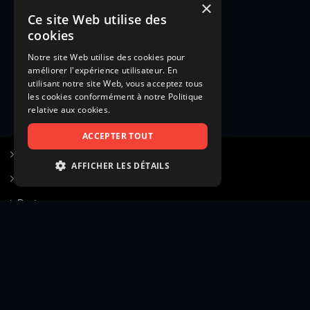
×
Ce site Web utilise des
cookies
Notre site Web utilise des cookies pour
améliorer l'expérience utilisateur. En
utilisant notre site Web, vous acceptez tous
les cookies conformément à notre Politique
relative aux cookies.
ACCEPTER TOUT
S’inscrire à Figurants.com
AFFICHER LES DÉTAILS
Questions fréquentes
STRICTEMENT NÉCESSAIRES
Poster une annonce
PERFORMANCE
Actualités
CIBLAGE
Voir le hall of fame
FONCTIONNALITÉ
Contact
NON CLASSIFIÉS
Gestion d’abonnement