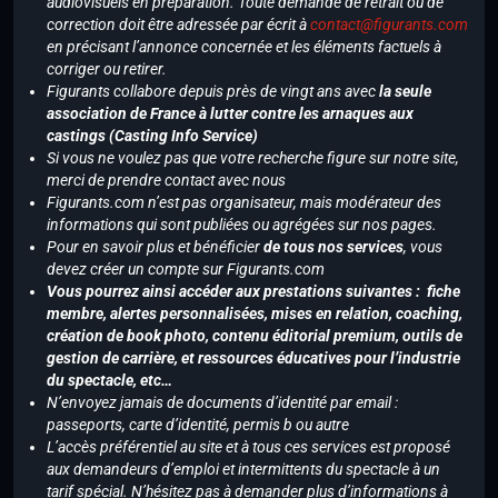
audiovisuels en préparation. Toute demande de retrait ou de
correction doit être adressée par écrit à
contact@figurants.com
en précisant l’annonce concernée et les éléments factuels à
corriger ou retirer.
Figurants collabore depuis près de vingt ans avec
la seule
association de France à lutter contre les arnaques aux
castings (Casting Info Service)
Si vous ne voulez pas que votre recherche figure sur notre site,
merci de prendre contact avec nous
Figurants.com n’est pas organisateur, mais modérateur des
informations qui sont publiées ou agrégées sur nos pages.
Pour en savoir plus et bénéficier
de tous nos services
, vous
devez créer un compte sur Figurants.com
Vous pourrez ainsi accéder aux prestations suivantes : fiche
membre, alertes personnalisées, mises en relation, coaching,
création de book photo, contenu éditorial premium, outils de
gestion de carrière, et ressources éducatives pour l’industrie
du spectacle, etc…
N’envoyez jamais de documents d’identité par email :
passeports, carte d’identité, permis b ou autre
L’accès préférentiel au site et à tous ces services est proposé
aux demandeurs d’emploi et intermittents du spectacle à un
tarif spécial. N’hésitez pas à demander plus d’informations à