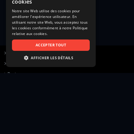
cookies
Notre site Web utilise des cookies pour
améliorer l'expérience utilisateur. En
utilisant notre site Web, vous acceptez tous
les cookies conformément à notre Politique
relative aux cookies.
ACCEPTER TOUT
S’inscrire à Figurants.com
AFFICHER LES DÉTAILS
Questions fréquentes
STRICTEMENT NÉCESSAIRES
Poster une annonce
PERFORMANCE
Actualités
CIBLAGE
Voir le hall of fame
FONCTIONNALITÉ
Contact
NON CLASSIFIÉS
Gestion d’abonnement
Transparence des avis