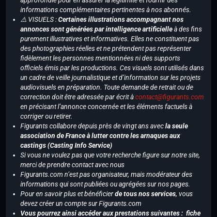
approfondie pour en assurer la légitimité et fournir des
informations complémentaires pertinentes à nos abonnés.
⚠️ VISUELS :
Certaines illustrations accompagnant nos
annonces sont générées par intelligence artificielle
à des fins
purement illustratives et informatives. Elles ne constituent pas
des photographies réelles et ne prétendent pas représenter
fidèlement les personnes mentionnées ni des supports
officiels émis par les productions. Ces visuels sont utilisés dans
un cadre de veille journalistique et d’information sur les projets
audiovisuels en préparation. Toute demande de retrait ou de
correction doit être adressée par écrit à
contact@figurants.com
en précisant l’annonce concernée et les éléments factuels à
corriger ou retirer.
Figurants collabore depuis près de vingt ans avec
la seule
association de France à lutter contre les arnaques aux
castings (Casting Info Service)
Si vous ne voulez pas que votre recherche figure sur notre site,
merci de prendre contact avec nous
Figurants.com n’est pas organisateur, mais modérateur des
informations qui sont publiées ou agrégées sur nos pages.
Pour en savoir plus et bénéficier
de tous nos services
, vous
devez créer un compte sur Figurants.com
Vous pourrez ainsi accéder aux prestations suivantes : fiche