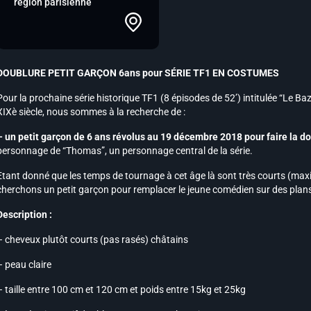
région parisienne
DOUBLURE PETIT GARÇON 6ans pour SÉRIE TF1 EN COSTUMES
Pour la prochaine série historique TF1 (8 épisodes de 52’) intitulée “Le Baza
XIXè siècle, nous sommes à la recherche de :
– un petit garçon de 6 ans révolus au 19 décembre 2018 pour faire la do
personnage de “Thomas”, un personnage central de la série.
Etant donné que les temps de tournage à cet âge là sont très courts (max
cherchons un petit garçon pour remplacer le jeune comédien sur des plans
Description :
– cheveux plutôt courts (pas rasés) châtains
– peau claire
– taille entre 100 cm et 120 cm et poids entre 15kg et 25kg