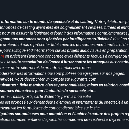
d’information sur le monde du spectacle et du casting.
Notre plateforme p
annonces de casting ayant étés été soigneusement vérifiées, filtrées et enri
e pour en assurer la légitimité et fournir des informations complémentaires
gnant nos annonces sont générées par intelligence artificielle
à des fins 
ne prétendent pas représenter fidèlement les personnes mentionnées ni des 
le journalistique et d’information sur les projets audiovisuels en préparatio
com
en précisant l’annonce concernée et les éléments factuels à corriger ou re
 avec
la seule association de France à lutter contre les arnaques aux castin
re sur notre site, merci de prendre contact avec nous
odérateur des informations qui sont publiées ou agrégées sur nos pages.
services
, vous devez créer un compte sur Figurants.com
uivantes : fiche membre, alertes personnalisées, mises en relation, coac
ssources éducatives pour l’industrie du spectacle, etc…
mail : passeports, carte d’identité, permis b ou autre
vices est proposé aux demandeurs d’emploi et intermittents du spectacle à un
ivant via les formulaires de contact disponibles sur le site.
gations scrupuleuses pour compléter et élucider la nature des projets re
ormations complémentaires disponibles concernant une recherche déjà émise a