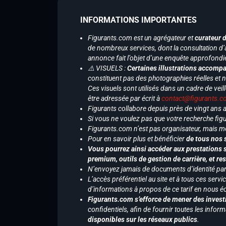
INFORMATIONS IMPORTANTES
Figurants.com est un agrégateur et
curateur 
de nombreux services, dont la consultation d’
annonce fait l’objet d’une enquête approfondi
⚠️ VISUELS :
Certaines illustrations accompa
constituent pas des photographies réelles et 
Ces visuels sont utilisés dans un cadre de veil
être adressée par écrit à
contact@figurants.
Figurants collabore depuis près de vingt ans
Si vous ne voulez pas que votre recherche figu
Figurants.com n’est pas organisateur, mais m
Pour en savoir plus et bénéficier
de tous nos 
Vous pourrez ainsi accéder aux prestations s
premium, outils de gestion de carrière, et re
N’envoyez jamais de documents d’identité par e
L’accès préférentiel au site et à tous ces ser
d’informations à propos de ce tarif en nous écr
Figurants.com s’efforce de mener des investi
confidentiels, afin de fournir toutes les inf
disponibles sur les réseaux publics
.