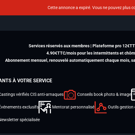
Cette annonce a expiré. Vous ne pouvez plus co
Services réservés aux membres | Plateforme pro 12€T
4.90€TTC/mois pour les intermittents et chô
Abonnement mensuel, renouvelé automatiquement chaque mois, san
ANTS À VOTRE SERVICE
Castings vérifiés CIS anti-arnaques
Conseils book photo & image
Événements exclusifs
Mentorat personnalisé
Outils gestion 
Newsletter spécialisée