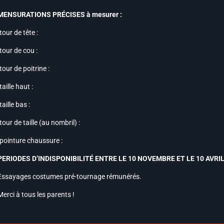
MENSURATIONS PRÉCISES à mesurer :
-tour de tête :
-tour de cou :
-tour de poitrine :
-taille haut :
taille bas :
-tour de taille (au nombril) :
-pointure chaussure :
PERIODES D’INDISPONIBILITÉ ENTRE LE 10 NOVEMBRE ET LE 10 AVRIL
Essayages costumes pré-tournage rémunérés.
Merci à tous les parents !