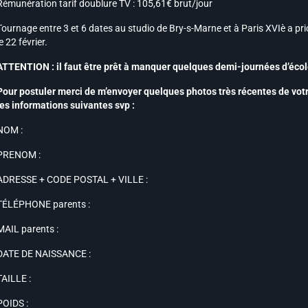
Rémunération tarif doublure TV : 105,61€ brut/jour
Tournage entre 3 et 6 dates au studio de Bry-s-Marne et à Paris XVIè a prior
le 22 février.
ATTENTION : il faut être prêt à manquer quelques demi-journées d’écol
Pour postuler merci de m’envoyer quelques photos très récentes de votre 
les informations suivantes svp :
NOM :
PRENOM :
ADRESSE + CODE POSTAL + VILLE :
TÉLÉPHONE parents :
MAIL parents :
DATE DE NAISSANCE :
TAILLE :
POIDS :