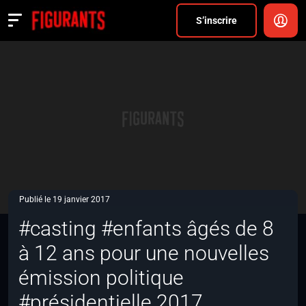
Divers
S’inscrire
Actualités
ANNONCER
FAQ
S’inscrire
CONNEXION
Publié le 19 janvier 2017
#casting #enfants âgés de 8
à 12 ans pour une nouvelles
émission politique
#présidentielle 2017