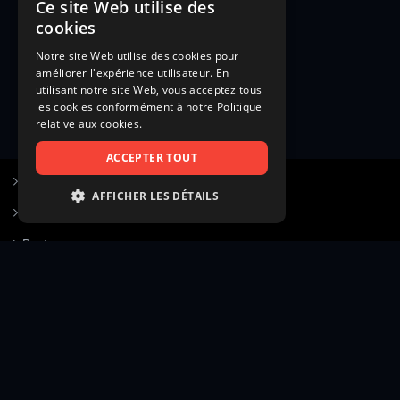
Ce site Web utilise des
cookies
Notre site Web utilise des cookies pour
améliorer l'expérience utilisateur. En
utilisant notre site Web, vous acceptez tous
les cookies conformément à notre Politique
relative aux cookies.
ACCEPTER TOUT
S’inscrire à Figurants.com
AFFICHER LES DÉTAILS
Questions fréquentes
STRICTEMENT NÉCESSAIRES
Poster une annonce
PERFORMANCE
Actualités
CIBLAGE
Voir le hall of fame
FONCTIONNALITÉ
Contact
NON CLASSIFIÉS
Gestion d’abonnement