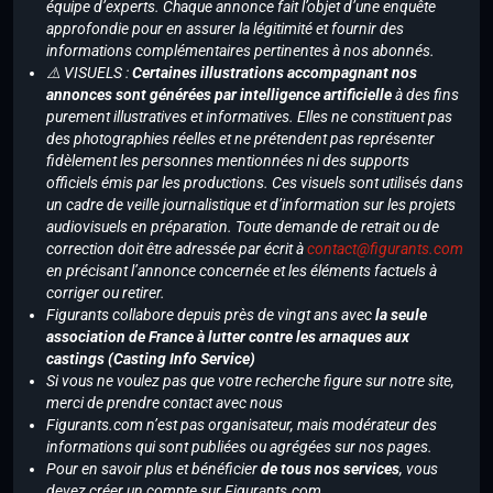
équipe d’experts. Chaque annonce fait l’objet d’une enquête
approfondie pour en assurer la légitimité et fournir des
informations complémentaires pertinentes à nos abonnés.
⚠️ VISUELS :
Certaines illustrations accompagnant nos
annonces sont générées par intelligence artificielle
à des fins
purement illustratives et informatives. Elles ne constituent pas
des photographies réelles et ne prétendent pas représenter
fidèlement les personnes mentionnées ni des supports
officiels émis par les productions. Ces visuels sont utilisés dans
un cadre de veille journalistique et d’information sur les projets
audiovisuels en préparation. Toute demande de retrait ou de
correction doit être adressée par écrit à
contact@figurants.com
en précisant l’annonce concernée et les éléments factuels à
corriger ou retirer.
Figurants collabore depuis près de vingt ans avec
la seule
association de France à lutter contre les arnaques aux
castings (Casting Info Service)
Si vous ne voulez pas que votre recherche figure sur notre site,
merci de prendre contact avec nous
Figurants.com n’est pas organisateur, mais modérateur des
informations qui sont publiées ou agrégées sur nos pages.
Pour en savoir plus et bénéficier
de tous nos services
, vous
devez créer un compte sur Figurants.com