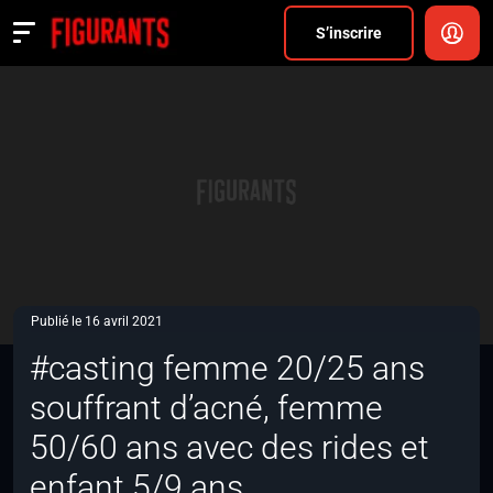
Divers
S’inscrire
Actualités
ANNONCER
FAQ
S’inscrire
CONNEXION
Publié le 16 avril 2021
#casting femme 20/25 ans
souffrant d’acné, femme
50/60 ans avec des rides et
enfant 5/9 ans