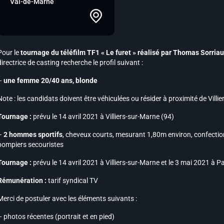
Val-de-Marne
Pour le
tournage du téléfilm TF1 « Le furet » réalisé par Thomas Sorria
directrice de casting recherche le profil suivant :
–
une femme 20/40 ans, blonde
Note :
les candidats doivent être véhiculées ou résider à proximité de Villie
Tournage :
prévu le 14 avril 2021 à Villiers-sur-Marne (94)
–
2 hommes sportifs
, cheveux courts, mesurant 1,80m environ, confection
pompiers secouristes
Tournage :
prévu le 14 avril 2021 à Villiers-sur-Marne et le 3 mai 2021 à P
Rémunération :
tarif syndical TV
Merci de postuler avec les éléments suivants :
– photos récentes (portrait et en pied)