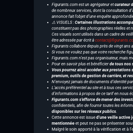
Figurants.com est un agrégateur et
curateur 
de nombreux services, dont la consultation d’
annonce fait l’objet d’une enquête approfondi
⚠️ VISUELS :
Certaines illustrations accompa
constituent pas des photographies réelles et 
Ces visuels sont utilisés dans un cadre de veil
être adressée par écrit à
contact@figurants.
Figurants collabore depuis près de vingt ans
Si vous ne voulez pas que votre recherche figu
Figurants.com n’est pas organisateur, mais m
Pour en savoir plus et bénéficier
de tous nos 
Vous pourrez ainsi accéder aux prestations s
premium, outils de gestion de carrière, et re
N’envoyez jamais de documents d’identité par e
L’accès préférentiel au site et à tous ces ser
d’informations à propos de ce tarif en nous écr
Figurants.com s’efforce de mener des investi
confidentiels, afin de fournir toutes les inf
disponibles sur les réseaux publics
.
Cette annonce est issue
d’une veille active 
mentionnée
et peut ne pas se présenter sous
Malgré le soin apporté à la vérification et à