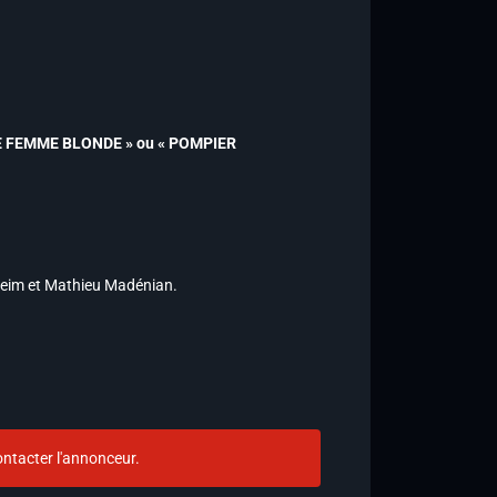
EUNE FEMME BLONDE » ou « POMPIER
e Keim et Mathieu Madénian.
ntacter l'annonceur.