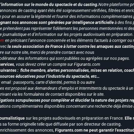
d’information sur le monde du spectacle et du casting.
Notre plateforme p
annonces de casting ayant étés été soigneusement vérifiées, filtrées et enri
e pour en assurer la légitimité et fournir des informations complémentaires
gnant nos annonces sont générées par intelligence artificielle
à des fins 
ne prétendent pas représenter fidèlement les personnes mentionnées ni des 
le journalistique et d’information sur les projets audiovisuels en préparatio
com
en précisant l’annonce concernée et les éléments factuels à corriger ou re
 avec
la seule association de France à lutter contre les arnaques aux castin
re sur notre site, merci de prendre contact avec nous
odérateur des informations qui sont publiées ou agrégées sur nos pages.
services
, vous devez créer un compte sur Figurants.com
uivantes : fiche membre, alertes personnalisées, mises en relation, coac
ssources éducatives pour l’industrie du spectacle, etc…
mail : passeports, carte d’identité, permis b ou autre
vices est proposé aux demandeurs d’emploi et intermittents du spectacle à un
ivant via les formulaires de contact disponibles sur le site.
gations scrupuleuses pour compléter et élucider la nature des projets re
ormations complémentaires disponibles concernant une recherche déjà émise a
journalistique
sur les projets audiovisuels en préparation en France.
Elle
 sa forme originelle telle que diffusée par son directeur de casting.
 l’enrichissement des annonces,
Figurants.com ne peut garantir l’exactitu