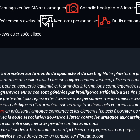
Castings vérifiés CIS anti-arnaques
Conseils book photo & image
Événements exclusifs
Mentorat personnalisé
Outils gestion 
Newsletter spécialisée
d’information sur le monde du spectacle et du casting.
Notre plateforme p
annonces de casting ayant étés été soigneusement vérifiées, filtrées et enri
e pour en assurer la légitimité et fournir des informations complémentaires
gnant nos annonces sont générées par intelligence artificielle
à des fins 
ne prétendent pas représenter fidèlement les personnes mentionnées ni des 
le journalistique et d’information sur les projets audiovisuels en préparatio
com
en précisant l’annonce concernée et les éléments factuels à corriger ou re
 avec
la seule association de France à lutter contre les arnaques aux castin
re sur notre site, merci de prendre contact avec nous
odérateur des informations qui sont publiées ou agrégées sur nos pages.
services
, vous devez créer un compte sur Figurants.com