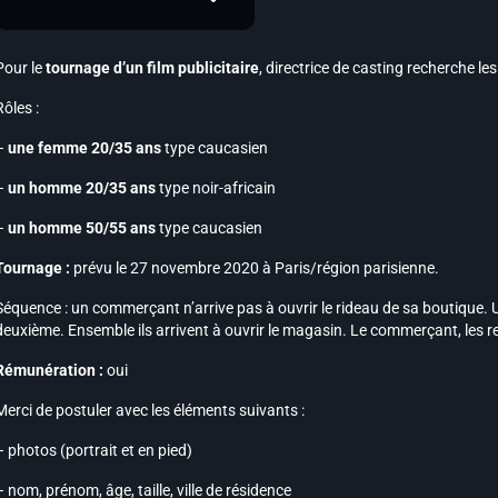
Pour le
tournage d’un film publicitaire
, directrice de casting recherche les
Rôles :
–
une femme 20/35 ans
type caucasien
–
un homme 20/35 ans
type noir-africain
–
un homme 50/55 ans
type caucasien
Tournage :
prévu le 27 novembre 2020 à Paris/région parisienne.
Séquence : un commerçant n’arrive pas à ouvrir le rideau de sa boutique. U
deuxième. Ensemble ils arrivent à ouvrir le magasin. Le commerçant, les 
Rémunération :
oui
Merci de postuler avec les éléments suivants :
– photos (portrait et en pied)
– nom, prénom, âge, taille, ville de résidence