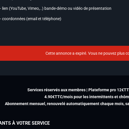
– lien (YouTube, Vimeo,..) bande-démo ou vidéo de présentation
– coordonnées (email et téléphone)
Cette annonce a expiré. Vous ne pouvez plus co
Services réservés aux membres | Plateforme pro 12€T
4.90€TTC/mois pour les intermittents et chô
Abonnement mensuel, renouvelé automatiquement chaque mois, san
ANTS À VOTRE SERVICE