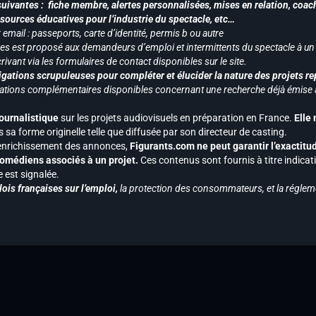
uivantes : fiche membre, alertes personnalisées, mises en relation, coac
ssources éducatives pour l’industrie du spectacle, etc…
mail : passeports, carte d’identité, permis b ou autre
vices est proposé aux demandeurs d’emploi et intermittents du spectacle à un
ivant via les formulaires de contact disponibles sur le site.
gations scrupuleuses pour compléter et élucider la nature des projets re
ormations complémentaires disponibles concernant une recherche déjà émise a
journalistique
sur les projets audiovisuels en préparation en France.
Elle
 sa forme originelle telle que diffusée par son directeur de casting.
 l’enrichissement des annonces,
Figurants.com ne peut garantir l’exactitu
s comédiens associés à un projet.
Ces contenus sont fournis à titre indicati
est signalée.
ois françaises sur l’emploi,
la protection des consommateurs, et la réglem