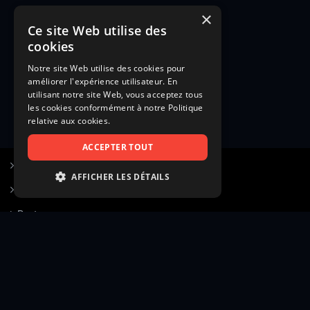
×
Ce site Web utilise des
cookies
Notre site Web utilise des cookies pour
améliorer l'expérience utilisateur. En
utilisant notre site Web, vous acceptez tous
les cookies conformément à notre Politique
relative aux cookies.
ACCEPTER TOUT
S’inscrire à Figurants.com
AFFICHER LES DÉTAILS
Questions fréquentes
STRICTEMENT NÉCESSAIRES
Poster une annonce
PERFORMANCE
Actualités
CIBLAGE
Voir le hall of fame
FONCTIONNALITÉ
Contact
NON CLASSIFIÉS