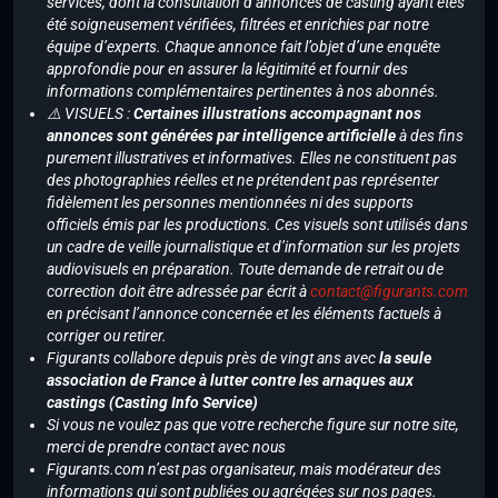
services, dont la consultation d’annonces de casting ayant étés
été soigneusement vérifiées, filtrées et enrichies par notre
équipe d’experts. Chaque annonce fait l’objet d’une enquête
approfondie pour en assurer la légitimité et fournir des
informations complémentaires pertinentes à nos abonnés.
⚠️ VISUELS :
Certaines illustrations accompagnant nos
annonces sont générées par intelligence artificielle
à des fins
purement illustratives et informatives. Elles ne constituent pas
des photographies réelles et ne prétendent pas représenter
fidèlement les personnes mentionnées ni des supports
officiels émis par les productions. Ces visuels sont utilisés dans
un cadre de veille journalistique et d’information sur les projets
audiovisuels en préparation. Toute demande de retrait ou de
correction doit être adressée par écrit à
contact@figurants.com
en précisant l’annonce concernée et les éléments factuels à
corriger ou retirer.
Figurants collabore depuis près de vingt ans avec
la seule
association de France à lutter contre les arnaques aux
castings (Casting Info Service)
Si vous ne voulez pas que votre recherche figure sur notre site,
merci de prendre contact avec nous
Figurants.com n’est pas organisateur, mais modérateur des
informations qui sont publiées ou agrégées sur nos pages.