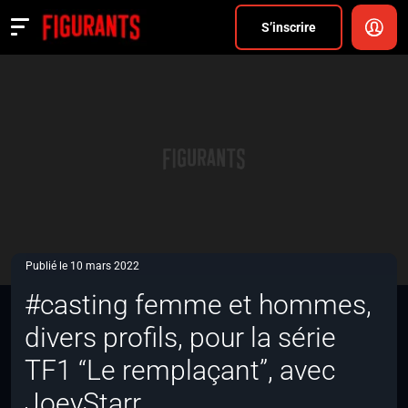
Divers
S’inscrire
Actualités
ANNONCER
FAQ
S’inscrire
CONNEXION
Publié le 10 mars 2022
#casting femme et hommes,
divers profils, pour la série
TF1 “Le remplaçant”, avec
JoeyStarr