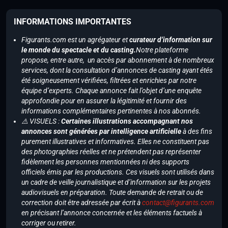
INFORMATIONS IMPORTANTES
Figurants.com est un agrégateur et
curateur d’information sur
le monde du spectacle et du casting.
Notre plateforme
propose, entre autre, un accès par abonnement à de nombreux
services, dont la consultation d’annonces de casting ayant étés
été soigneusement vérifiées, filtrées et enrichies par notre
équipe d’experts. Chaque annonce fait l’objet d’une enquête
approfondie pour en assurer la légitimité et fournir des
informations complémentaires pertinentes à nos abonnés.
⚠️ VISUELS :
Certaines illustrations accompagnant nos
annonces sont générées par intelligence artificielle
à des fins
purement illustratives et informatives. Elles ne constituent pas
des photographies réelles et ne prétendent pas représenter
fidèlement les personnes mentionnées ni des supports
officiels émis par les productions. Ces visuels sont utilisés dans
un cadre de veille journalistique et d’information sur les projets
audiovisuels en préparation. Toute demande de retrait ou de
correction doit être adressée par écrit à
contact@figurants.com
en précisant l’annonce concernée et les éléments factuels à
corriger ou retirer.