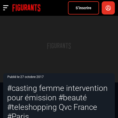
Divers
S’inscrire
Actualités
ANNONCER
FAQ
S’inscrire
CONNEXION
Publié le 27 octobre 2017
#casting femme intervention
pour émission #beauté
#teleshopping Qvc France
#Paris