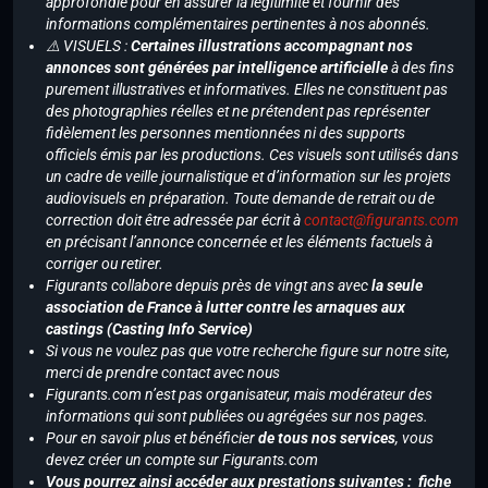
approfondie pour en assurer la légitimité et fournir des
informations complémentaires pertinentes à nos abonnés.
⚠️ VISUELS :
Certaines illustrations accompagnant nos
annonces sont générées par intelligence artificielle
à des fins
purement illustratives et informatives. Elles ne constituent pas
des photographies réelles et ne prétendent pas représenter
fidèlement les personnes mentionnées ni des supports
officiels émis par les productions. Ces visuels sont utilisés dans
un cadre de veille journalistique et d’information sur les projets
audiovisuels en préparation. Toute demande de retrait ou de
correction doit être adressée par écrit à
contact@figurants.com
en précisant l’annonce concernée et les éléments factuels à
corriger ou retirer.
Figurants collabore depuis près de vingt ans avec
la seule
association de France à lutter contre les arnaques aux
castings (Casting Info Service)
Si vous ne voulez pas que votre recherche figure sur notre site,
merci de prendre contact avec nous
Figurants.com n’est pas organisateur, mais modérateur des
informations qui sont publiées ou agrégées sur nos pages.
Pour en savoir plus et bénéficier
de tous nos services
, vous
devez créer un compte sur Figurants.com
Vous pourrez ainsi accéder aux prestations suivantes : fiche