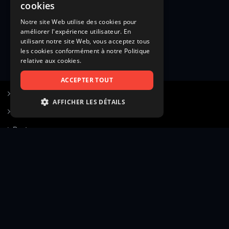
cookies
Notre site Web utilise des cookies pour
améliorer l'expérience utilisateur. En
utilisant notre site Web, vous acceptez tous
les cookies conformément à notre Politique
relative aux cookies.
ACCEPTER TOUT
S’inscrire à Figurants.com
AFFICHER LES DÉTAILS
Questions fréquentes
STRICTEMENT NÉCESSAIRES
Poster une annonce
PERFORMANCE
Actualités
CIBLAGE
Voir le hall of fame
FONCTIONNALITÉ
Contact
NON CLASSIFIÉS
Gestion d’abonnement
Transparence des avis