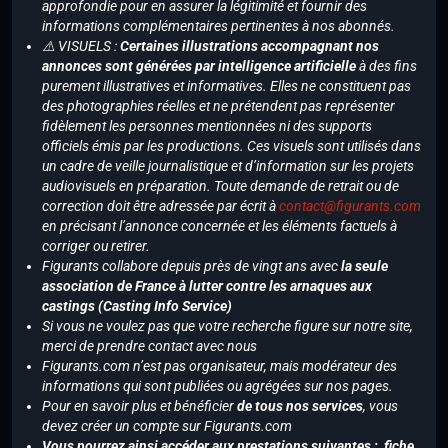
approfondie pour en assurer la légitimité et fournir des
informations complémentaires pertinentes à nos abonnés.
⚠️ VISUELS :
Certaines illustrations accompagnant nos
annonces sont générées par intelligence artificielle
à des fins
purement illustratives et informatives. Elles ne constituent pas
des photographies réelles et ne prétendent pas représenter
fidèlement les personnes mentionnées ni des supports
officiels émis par les productions. Ces visuels sont utilisés dans
un cadre de veille journalistique et d’information sur les projets
audiovisuels en préparation. Toute demande de retrait ou de
correction doit être adressée par écrit à
contact@figurants.com
en précisant l’annonce concernée et les éléments factuels à
corriger ou retirer.
Figurants collabore depuis près de vingt ans avec
la seule
association de France à lutter contre les arnaques aux
castings (Casting Info Service)
Si vous ne voulez pas que votre recherche figure sur notre site,
merci de prendre contact avec nous
Figurants.com n’est pas organisateur, mais modérateur des
informations qui sont publiées ou agrégées sur nos pages.
Pour en savoir plus et bénéficier
de tous nos services
, vous
devez créer un compte sur Figurants.com
Vous pourrez ainsi accéder aux prestations suivantes : fiche