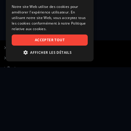
Notre site Web utilise des cookies pour
améliorer l'expérience utilisateur. En
utilisant notre site Web, vous acceptez tous
les cookies conformément à notre Politique
relative aux cookies.
ACCEPTER TOUT
S’inscrire à Figurants.com
AFFICHER LES DÉTAILS
Questions fréquentes
STRICTEMENT NÉCESSAIRES
Poster une annonce
PERFORMANCE
Actualités
CIBLAGE
Voir le hall of fame
FONCTIONNALITÉ
Contact
NON CLASSIFIÉS
Gestion d’abonnement
Transparence des avis