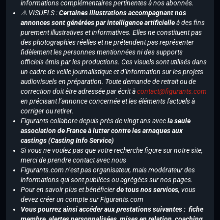
informations complémentaires pertinentes à nos abonnés.
⚠️ VISUELS :
Certaines illustrations accompagnant nos
annonces sont générées par intelligence artificielle
à des fins
purement illustratives et informatives. Elles ne constituent pas
des photographies réelles et ne prétendent pas représenter
fidèlement les personnes mentionnées ni des supports
officiels émis par les productions. Ces visuels sont utilisés dans
un cadre de veille journalistique et d’information sur les projets
audiovisuels en préparation. Toute demande de retrait ou de
correction doit être adressée par écrit à
contact@figurants.com
en précisant l’annonce concernée et les éléments factuels à
corriger ou retirer.
Figurants collabore depuis près de vingt ans avec
la seule
association de France à lutter contre les arnaques aux
castings (Casting Info Service)
Si vous ne voulez pas que votre recherche figure sur notre site,
merci de prendre contact avec nous
Figurants.com n’est pas organisateur, mais modérateur des
informations qui sont publiées ou agrégées sur nos pages.
Pour en savoir plus et bénéficier
de tous nos services
, vous
devez créer un compte sur Figurants.com
Vous pourrez ainsi accéder aux prestations suivantes : fiche
membre, alertes personnalisées, mises en relation, coaching,