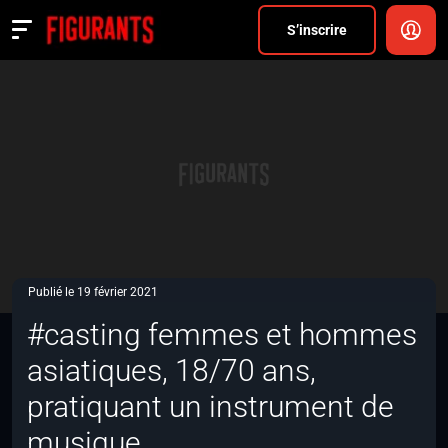
Divers
S’inscrire
Actualités
ANNONCER
FAQ
S’inscrire
CONNEXION
Publié le 19 février 2021
#casting femmes et hommes
asiatiques, 18/70 ans,
pratiquant un instrument de
musique