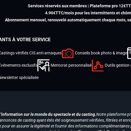
Services réservés aux membres | Plateforme pro 12€T
4.90€TTC/mois pour les intermittents et chô
Abonnement mensuel, renouvelé automatiquement chaque mois, san
ANTS À VOTRE SERVICE
Castings vérifiés CIS anti-arnaques
Conseils book photo & image
Événements exclusifs
Mentorat personnalisé
Outils gestion 
Newsletter spécialisée
d’information sur le monde du spectacle et du casting.
Notre plateforme p
annonces de casting ayant étés été soigneusement vérifiées, filtrées et enri
e pour en assurer la légitimité et fournir des informations complémentaires