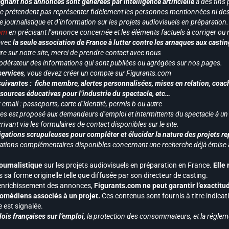
gnant nos annonces sont générées par intelligence artificielle
à des fins 
ne prétendent pas représenter fidèlement les personnes mentionnées ni des 
le journalistique et d’information sur les projets audiovisuels en préparatio
com
en précisant l’annonce concernée et les éléments factuels à corriger ou re
 avec
la seule association de France à lutter contre les arnaques aux castin
re sur notre site, merci de prendre contact avec nous
odérateur des informations qui sont publiées ou agrégées sur nos pages.
services
, vous devez créer un compte sur Figurants.com
uivantes : fiche membre, alertes personnalisées, mises en relation, coac
ssources éducatives pour l’industrie du spectacle, etc…
mail : passeports, carte d’identité, permis b ou autre
vices est proposé aux demandeurs d’emploi et intermittents du spectacle à un
ivant via les formulaires de contact disponibles sur le site.
gations scrupuleuses pour compléter et élucider la nature des projets re
ormations complémentaires disponibles concernant une recherche déjà émise a
journalistique
sur les projets audiovisuels en préparation en France.
Elle
 sa forme originelle telle que diffusée par son directeur de casting.
 l’enrichissement des annonces,
Figurants.com ne peut garantir l’exactitu
s comédiens associés à un projet.
Ces contenus sont fournis à titre indicati
est signalée.
ois françaises sur l’emploi,
la protection des consommateurs, et la réglem