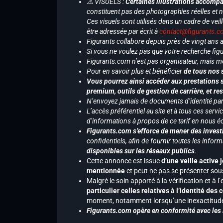
⚠️ VISUELS :
Certaines illustrations accompa
constituent pas des photographies réelles et 
Ces visuels sont utilisés dans un cadre de veil
être adressée par écrit à
contact@figurants.
Figurants collabore depuis près de vingt ans
Si vous ne voulez pas que votre recherche figu
Figurants.com n’est pas organisateur, mais m
Pour en savoir plus et bénéficier
de tous nos 
Vous pourrez ainsi accéder aux prestations s
premium, outils de gestion de carrière, et re
N’envoyez jamais de documents d’identité par e
L’accès préférentiel au site et à tous ces ser
d’informations à propos de ce tarif en nous écr
Figurants.com s’efforce de mener des investi
confidentiels, afin de fournir toutes les inf
disponibles sur les réseaux publics
.
Cette annonce est issue
d’une veille active 
mentionnée
et peut ne pas se présenter sous
Malgré le soin apporté à la vérification et à
particulier celles relatives à l’identité de
moment, notamment lorsqu’une inexactitude 
Figurants.com opère en conformité avec les l