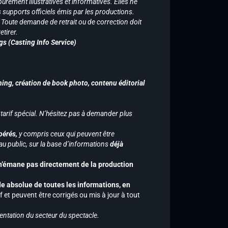
purement illustratives et informatives. Elles ne
supports officiels émis par les productions.
n. Toute demande de retrait ou de correction doit
tirer.
gs (Casting Info Service)
hing, création de book photo, contenu éditorial
 tarif spécial. N’hésitez pas à demander plus
pérés,
y compris ceux qui peuvent être
u public, sur la base d’informations
déjà
 n’émane pas directement de la production
de absolue de toutes les informations, en
f et peuvent être corrigés ou mis à jour à tout
entation du secteur du spectacle.