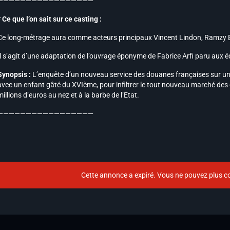
—————————————————
* Ce que l’on sait sur ce casting :
Ce long-métrage aura comme acteurs principaux Vincent Lindon, Ramzy Be
Il s’agit d’une adaptation de l’ouvrage éponyme de Fabrice Arfi paru aux éd
Synopsis :
L’enquête d’un nouveau service des douanes françaises sur un d
avec un enfant gâté du XVIème, pour infiltrer le tout nouveau marché de
millions d’euros au nez et à la barbe de l’Etat.
—————————————————
Cette annonce a expiré. Vous ne pouvez plus co