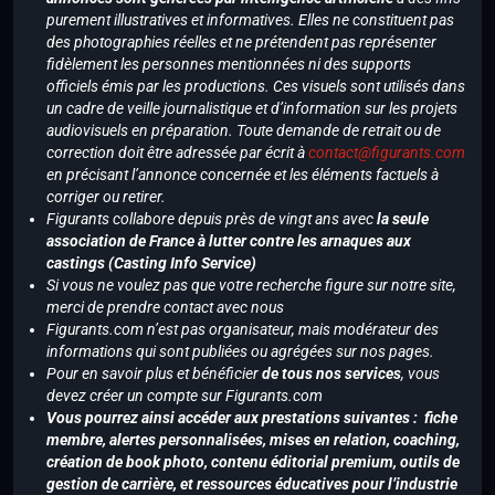
purement illustratives et informatives. Elles ne constituent pas
des photographies réelles et ne prétendent pas représenter
fidèlement les personnes mentionnées ni des supports
officiels émis par les productions. Ces visuels sont utilisés dans
un cadre de veille journalistique et d’information sur les projets
audiovisuels en préparation. Toute demande de retrait ou de
correction doit être adressée par écrit à
contact@figurants.com
en précisant l’annonce concernée et les éléments factuels à
corriger ou retirer.
Figurants collabore depuis près de vingt ans avec
la seule
association de France à lutter contre les arnaques aux
castings (Casting Info Service)
Si vous ne voulez pas que votre recherche figure sur notre site,
merci de prendre contact avec nous
Figurants.com n’est pas organisateur, mais modérateur des
informations qui sont publiées ou agrégées sur nos pages.
Pour en savoir plus et bénéficier
de tous nos services
, vous
devez créer un compte sur Figurants.com
Vous pourrez ainsi accéder aux prestations suivantes : fiche
membre, alertes personnalisées, mises en relation, coaching,
création de book photo, contenu éditorial premium, outils de
gestion de carrière, et ressources éducatives pour l’industrie