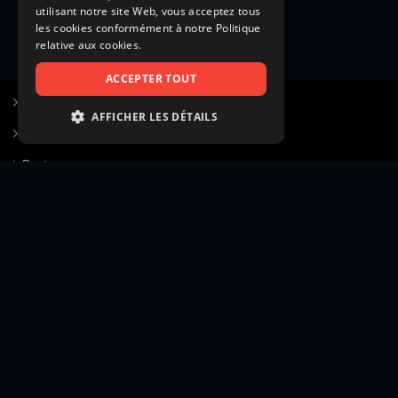
utilisant notre site Web, vous acceptez tous
les cookies conformément à notre Politique
relative aux cookies.
ACCEPTER TOUT
S’inscrire à Figurants.com
AFFICHER LES DÉTAILS
Questions fréquentes
STRICTEMENT NÉCESSAIRES
Poster une annonce
PERFORMANCE
Actualités
CIBLAGE
Voir le hall of fame
FONCTIONNALITÉ
Contact
NON CLASSIFIÉS
Gestion d’abonnement
Transparence des avis
Strictement nécessaires
Performance
Mentions légales
Conditions générales
Ciblage
Fonctionnalité
Confidentialité
Cadre juridique et éditorial