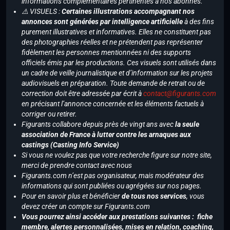
informations complémentaires pertinentes à nos abonnés.
⚠️ VISUELS :
Certaines illustrations accompagnant nos
annonces sont générées par intelligence artificielle
à des fins
purement illustratives et informatives. Elles ne constituent pas
des photographies réelles et ne prétendent pas représenter
fidèlement les personnes mentionnées ni des supports
officiels émis par les productions. Ces visuels sont utilisés dans
un cadre de veille journalistique et d’information sur les projets
audiovisuels en préparation. Toute demande de retrait ou de
correction doit être adressée par écrit à
contact@figurants.com
en précisant l’annonce concernée et les éléments factuels à
corriger ou retirer.
Figurants collabore depuis près de vingt ans avec
la seule
association de France à lutter contre les arnaques aux
castings (Casting Info Service)
Si vous ne voulez pas que votre recherche figure sur notre site,
merci de prendre contact avec nous
Figurants.com n’est pas organisateur, mais modérateur des
informations qui sont publiées ou agrégées sur nos pages.
Pour en savoir plus et bénéficier
de tous nos services
, vous
devez créer un compte sur Figurants.com
Vous pourrez ainsi accéder aux prestations suivantes : fiche
membre, alertes personnalisées, mises en relation, coaching,