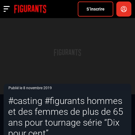
Divers
S’inscrire
Actualités
ANNONCER
FAQ
S’inscrire
CONNEXION
Publié le 8 novembre 2019
#casting #figurants hommes
et des femmes de plus de 65
ans pour tournage série “Dix
pour cent”