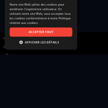
Notre site Web utilise des cookies pour
améliorer l'expérience utilisateur. En
utilisant notre site Web, vous acceptez tous
les cookies conformément à notre Politique
relative aux cookies.
ACCEPTER TOUT
S’inscrire à Figurants.com
AFFICHER LES DÉTAILS
Questions fréquentes
STRICTEMENT NÉCESSAIRES
Poster une annonce
PERFORMANCE
Actualités
CIBLAGE
Voir le hall of fame
FONCTIONNALITÉ
Contact
NON CLASSIFIÉS
Gestion d’abonnement
Transparence des avis