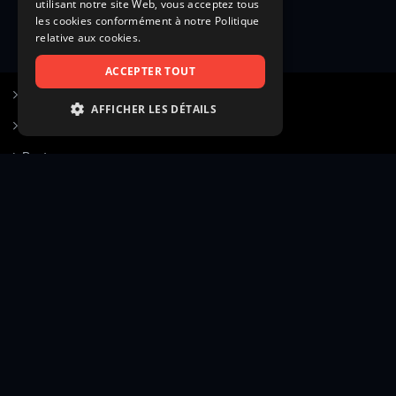
utilisant notre site Web, vous acceptez tous
les cookies conformément à notre Politique
relative aux cookies.
ACCEPTER TOUT
S’inscrire à Figurants.com
AFFICHER LES DÉTAILS
Questions fréquentes
STRICTEMENT NÉCESSAIRES
Poster une annonce
PERFORMANCE
Actualités
CIBLAGE
Voir le hall of fame
FONCTIONNALITÉ
Contact
NON CLASSIFIÉS
Gestion d’abonnement
Transparence des avis
Strictement nécessaires
Performance
Mentions légales
Conditions générales
Ciblage
Fonctionnalité
Confidentialité
Cadre juridique et éditorial