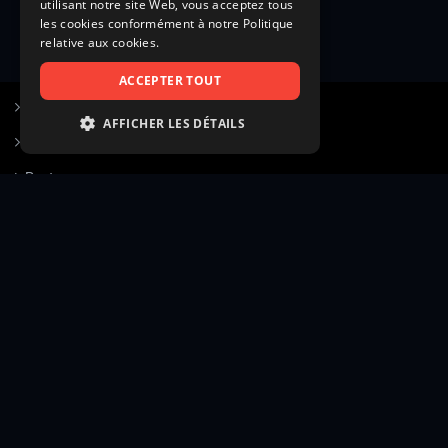
utilisant notre site Web, vous acceptez tous
les cookies conformément à notre Politique
relative aux cookies.
ACCEPTER TOUT
S’inscrire à Figurants.com
AFFICHER LES DÉTAILS
Questions fréquentes
STRICTEMENT NÉCESSAIRES
Poster une annonce
PERFORMANCE
Actualités
CIBLAGE
Voir le hall of fame
FONCTIONNALITÉ
Contact
NON CLASSIFIÉS
Gestion d’abonnement
Transparence des avis
Strictement nécessaires
Performance
Mentions légales
Conditions générales
Ciblage
Fonctionnalité
Confidentialité
Cadre juridique et éditorial