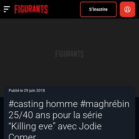
Divers
S’inscrire
Actualités
ANNONCER
FAQ
S’inscrire
CONNEXION
Publié le 29 juin 2018
#casting homme #maghrébin
25/40 ans pour la série
“Killing eve” avec Jodie
Comer