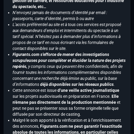
gestion de carrière, et ressources éducatives pour l’industrie
du spectacle, etc…
N’envoyez jamais de documents d’identité par email :
passeports, carte d’identité, permis b ou autre
L’accès préférentiel au site et à tous ces services est proposé
aux demandeurs d’emploi et intermittents du spectacle à un
tarif spécial. N’hésitez pas à demander plus d’informations à
propos de ce tarif en nous écrivant via les formulaires de
contact disponibles sur le site.
Figurants.com s’efforce de mener des investigations
scrupuleuses pour compléter et élucider la nature des projets
repérés,
y compris ceux qui peuvent être confidentiels, afin de
fournir toutes les informations complémentaires disponibles
concernant une recherche déjà émise au public, sur la base
d’informations
déjà disponibles sur les réseaux publics
.
Cette annonce est issue
d’une veille active journalistique
sur les projets audiovisuels en préparation en France.
Elle
n’émane pas directement de la production mentionnée
et
peut ne pas se présenter sous sa forme originelle telle que
diffusée par son directeur de casting.
Malgré le soin apporté à la vérification et à l’enrichissement
des annonces,
Figurants.com ne peut garantir l’exactitude
absolue de toutes les informations, en particulier celles