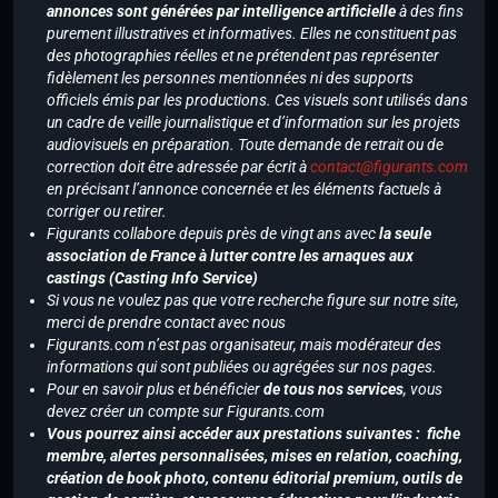
annonces sont générées par intelligence artificielle
à des fins
purement illustratives et informatives. Elles ne constituent pas
des photographies réelles et ne prétendent pas représenter
fidèlement les personnes mentionnées ni des supports
officiels émis par les productions. Ces visuels sont utilisés dans
un cadre de veille journalistique et d’information sur les projets
audiovisuels en préparation. Toute demande de retrait ou de
correction doit être adressée par écrit à
contact@figurants.com
en précisant l’annonce concernée et les éléments factuels à
corriger ou retirer.
Figurants collabore depuis près de vingt ans avec
la seule
association de France à lutter contre les arnaques aux
castings (Casting Info Service)
Si vous ne voulez pas que votre recherche figure sur notre site,
merci de prendre contact avec nous
Figurants.com n’est pas organisateur, mais modérateur des
informations qui sont publiées ou agrégées sur nos pages.
Pour en savoir plus et bénéficier
de tous nos services
, vous
devez créer un compte sur Figurants.com
Vous pourrez ainsi accéder aux prestations suivantes : fiche
membre, alertes personnalisées, mises en relation, coaching,
création de book photo, contenu éditorial premium, outils de