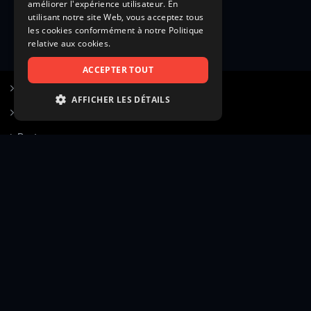
améliorer l'expérience utilisateur. En
utilisant notre site Web, vous acceptez tous
les cookies conformément à notre Politique
relative aux cookies.
ACCEPTER TOUT
S’inscrire à Figurants.com
AFFICHER LES DÉTAILS
Questions fréquentes
STRICTEMENT NÉCESSAIRES
Poster une annonce
PERFORMANCE
Actualités
CIBLAGE
Voir le hall of fame
FONCTIONNALITÉ
Contact
NON CLASSIFIÉS
Gestion d’abonnement
Transparence des avis
Strictement nécessaires
Performance
Mentions légales
Conditions générales
Ciblage
Fonctionnalité