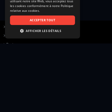
utilisant notre site Web, vous acceptez tous
les cookies conformément à notre Politique
relative aux cookies.
ACCEPTER TOUT
S’inscrire à Figurants.com
AFFICHER LES DÉTAILS
Questions fréquentes
STRICTEMENT NÉCESSAIRES
Poster une annonce
PERFORMANCE
Actualités
CIBLAGE
Voir le hall of fame
FONCTIONNALITÉ
Contact
NON CLASSIFIÉS
Gestion d’abonnement
Transparence des avis
Strictement nécessaires
Performance
Mentions légales
Conditions générales
Ciblage
Fonctionnalité
Confidentialité
Cadre juridique et éditorial