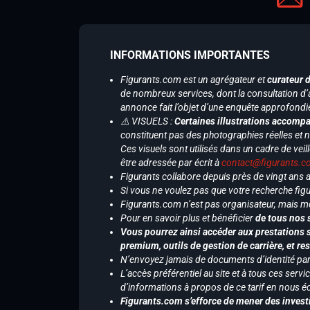
INFORMATIONS IMPORTANTES
Figurants.com est un agrégateur et
curateur 
de nombreux services, dont la consultation d’
annonce fait l’objet d’une enquête approfondi
⚠️ VISUELS :
Certaines illustrations accompa
constituent pas des photographies réelles et 
Ces visuels sont utilisés dans un cadre de veil
être adressée par écrit à
contact@figurants.
Figurants collabore depuis près de vingt ans
Si vous ne voulez pas que votre recherche figu
Figurants.com n’est pas organisateur, mais m
Pour en savoir plus et bénéficier
de tous nos 
Vous pourrez ainsi accéder aux prestations s
premium, outils de gestion de carrière, et re
N’envoyez jamais de documents d’identité par e
L’accès préférentiel au site et à tous ces ser
d’informations à propos de ce tarif en nous écr
Figurants.com s’efforce de mener des investi