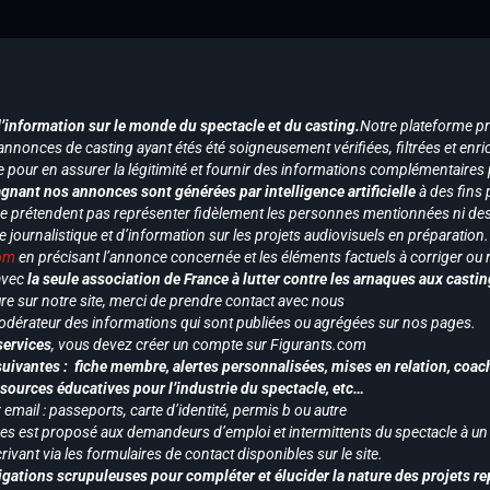
d’information sur le monde du spectacle et du casting.
Notre plateforme p
annonces de casting ayant étés été soigneusement vérifiées, filtrées et enri
e pour en assurer la légitimité et fournir des informations complémentaires
gnant nos annonces sont générées par intelligence artificielle
à des fins 
ne prétendent pas représenter fidèlement les personnes mentionnées ni des 
le journalistique et d’information sur les projets audiovisuels en préparatio
com
en précisant l’annonce concernée et les éléments factuels à corriger ou re
 avec
la seule association de France à lutter contre les arnaques aux castin
re sur notre site, merci de prendre contact avec nous
odérateur des informations qui sont publiées ou agrégées sur nos pages.
services
, vous devez créer un compte sur Figurants.com
uivantes : fiche membre, alertes personnalisées, mises en relation, coac
ssources éducatives pour l’industrie du spectacle, etc…
mail : passeports, carte d’identité, permis b ou autre
vices est proposé aux demandeurs d’emploi et intermittents du spectacle à un
ivant via les formulaires de contact disponibles sur le site.
gations scrupuleuses pour compléter et élucider la nature des projets re