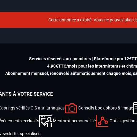
Cette annonce a expiré. Vous ne pouvez plus co
Services réservés aux membres | Plateforme pro 12€T
4.90€TTC/mois pour les intermittents et chô
Abonnement mensuel, renouvelé automatiquement chaque mois, san
ANTS À VOTRE SERVICE
Castings vérifiés CIS anti-arnaques
Conseils book photo & image
Événements exclusifs
Mentorat personnalisé
Outils gestion 
Newsletter spécialisée