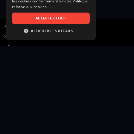
les cookies conformément à notre Politique
relative aux cookies.
ACCEPTER TOUT
S’inscrire à Figurants.com
AFFICHER LES DÉTAILS
Questions fréquentes
STRICTEMENT NÉCESSAIRES
Poster une annonce
PERFORMANCE
Actualités
CIBLAGE
Voir le hall of fame
FONCTIONNALITÉ
Contact
NON CLASSIFIÉS
Gestion d’abonnement
Transparence des avis
Strictement nécessaires
Performance
Mentions légales
Conditions générales
Ciblage
Fonctionnalité
Confidentialité
Cadre juridique et éditorial
Non classifiés
Création site web twinbi