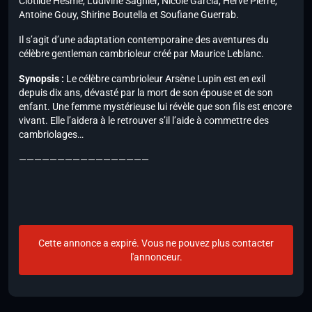
Clotilde Hesme, Ludivine Sagnier, Nicole Garcia, Hervé Pierre,
Antoine Gouy, Shirine Boutella et Soufiane Guerrab.
Il s’agit d’une adaptation contemporaine des aventures du
célèbre gentleman cambrioleur créé par Maurice Leblanc.
Synopsis :
Le célèbre cambrioleur Arsène Lupin est en exil
depuis dix ans, dévasté par la mort de son épouse et de son
enfant. Une femme mystérieuse lui révèle que son fils est encore
vivant. Elle l’aidera à le retrouver s’il l’aide à commettre des
cambriolages…
—————————————————
Cette annonce a expiré. Vous ne pouvez plus contacter
l'annonceur.