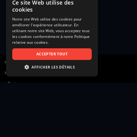
Ce site Web utilise des
cookies
Notre site Web utilise des cookies pour
améliorer l'expérience utilisateur. En
utilisant notre site Web, vous acceptez tous
les cookies conformément à notre Politique
relative aux cookies.
ACCEPTER TOUT
S’inscrire à Figurants.com
AFFICHER LES DÉTAILS
Questions fréquentes
STRICTEMENT NÉCESSAIRES
Poster une annonce
PERFORMANCE
Actualités
CIBLAGE
Voir le hall of fame
FONCTIONNALITÉ
Contact
NON CLASSIFIÉS
Gestion d’abonnement