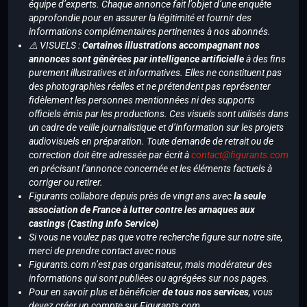
équipe d’experts. Chaque annonce fait l’objet d’une enquête
approfondie pour en assurer la légitimité et fournir des
informations complémentaires pertinentes à nos abonnés.
⚠️ VISUELS :
Certaines illustrations accompagnant nos
annonces sont générées par intelligence artificielle
à des fins
purement illustratives et informatives. Elles ne constituent pas
des photographies réelles et ne prétendent pas représenter
fidèlement les personnes mentionnées ni des supports
officiels émis par les productions. Ces visuels sont utilisés dans
un cadre de veille journalistique et d’information sur les projets
audiovisuels en préparation. Toute demande de retrait ou de
correction doit être adressée par écrit à
contact@figurants.com
en précisant l’annonce concernée et les éléments factuels à
corriger ou retirer.
Figurants collabore depuis près de vingt ans avec
la seule
association de France à lutter contre les arnaques aux
castings (Casting Info Service)
Si vous ne voulez pas que votre recherche figure sur notre site,
merci de prendre contact avec nous
Figurants.com n’est pas organisateur, mais modérateur des
informations qui sont publiées ou agrégées sur nos pages.
Pour en savoir plus et bénéficier
de tous nos services
, vous
devez créer un compte sur Figurants.com