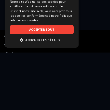
Notre site Web utilise des cookies pour
améliorer l'expérience utilisateur. En
utilisant notre site Web, vous acceptez tous
les cookies conformément à notre Politique
relative aux cookies.
ACCEPTER TOUT
S’inscrire à Figurants.com
AFFICHER LES DÉTAILS
Questions fréquentes
STRICTEMENT NÉCESSAIRES
Poster une annonce
PERFORMANCE
Actualités
CIBLAGE
Voir le hall of fame
FONCTIONNALITÉ
Contact
NON CLASSIFIÉS
Gestion d’abonnement
Transparence des avis
Strictement nécessaires
Performance