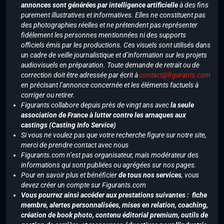
annonces sont générées par intelligence artificielle
à des fins
purement illustratives et informatives. Elles ne constituent pas
des photographies réelles et ne prétendent pas représenter
fidèlement les personnes mentionnées ni des supports
officiels émis par les productions. Ces visuels sont utilisés dans
un cadre de veille journalistique et d’information sur les projets
audiovisuels en préparation. Toute demande de retrait ou de
correction doit être adressée par écrit à
contact@figurants.com
en précisant l’annonce concernée et les éléments factuels à
corriger ou retirer.
Figurants collabore depuis près de vingt ans avec
la seule
association de France à lutter contre les arnaques aux
castings (Casting Info Service)
Si vous ne voulez pas que votre recherche figure sur notre site,
merci de prendre contact avec nous
Figurants.com n’est pas organisateur, mais modérateur des
informations qui sont publiées ou agrégées sur nos pages.
Pour en savoir plus et bénéficier
de tous nos services
, vous
devez créer un compte sur Figurants.com
Vous pourrez ainsi accéder aux prestations suivantes : fiche
membre, alertes personnalisées, mises en relation, coaching,
création de book photo, contenu éditorial premium, outils de