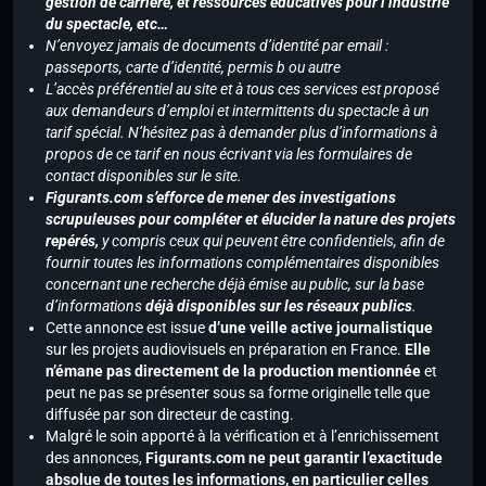
gestion de carrière, et ressources éducatives pour l’industrie
du spectacle, etc…
N’envoyez jamais de documents d’identité par email :
passeports, carte d’identité, permis b ou autre
L’accès préférentiel au site et à tous ces services est proposé
aux demandeurs d’emploi et intermittents du spectacle à un
tarif spécial. N’hésitez pas à demander plus d’informations à
propos de ce tarif en nous écrivant via les formulaires de
contact disponibles sur le site.
Figurants.com s’efforce de mener des investigations
scrupuleuses pour compléter et élucider la nature des projets
repérés,
y compris ceux qui peuvent être confidentiels, afin de
fournir toutes les informations complémentaires disponibles
concernant une recherche déjà émise au public, sur la base
d’informations
déjà disponibles sur les réseaux publics
.
Cette annonce est issue
d’une veille active journalistique
sur les projets audiovisuels en préparation en France.
Elle
n’émane pas directement de la production mentionnée
et
peut ne pas se présenter sous sa forme originelle telle que
diffusée par son directeur de casting.
Malgré le soin apporté à la vérification et à l’enrichissement
des annonces,
Figurants.com ne peut garantir l’exactitude
absolue de toutes les informations, en particulier celles