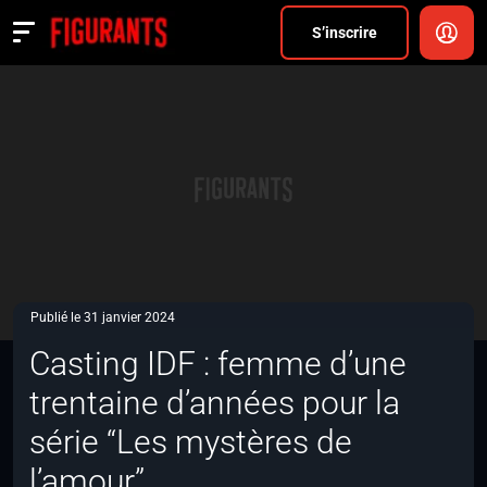
Divers
S’inscrire
Actualités
ANNONCER
FAQ
S’inscrire
CONNEXION
Publié le 31 janvier 2024
Casting IDF : femme d’une
trentaine d’années pour la
série “Les mystères de
l’amour”