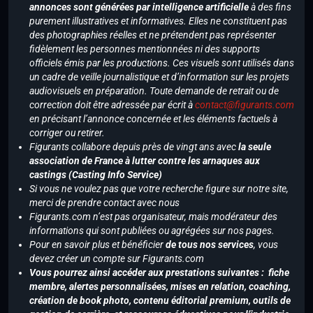
annonces sont générées par intelligence artificielle
à des fins
purement illustratives et informatives. Elles ne constituent pas
des photographies réelles et ne prétendent pas représenter
fidèlement les personnes mentionnées ni des supports
officiels émis par les productions. Ces visuels sont utilisés dans
un cadre de veille journalistique et d’information sur les projets
audiovisuels en préparation. Toute demande de retrait ou de
correction doit être adressée par écrit à
contact@figurants.com
en précisant l’annonce concernée et les éléments factuels à
corriger ou retirer.
Figurants collabore depuis près de vingt ans avec
la seule
association de France à lutter contre les arnaques aux
castings (Casting Info Service)
Si vous ne voulez pas que votre recherche figure sur notre site,
merci de prendre contact avec nous
Figurants.com n’est pas organisateur, mais modérateur des
informations qui sont publiées ou agrégées sur nos pages.
Pour en savoir plus et bénéficier
de tous nos services
, vous
devez créer un compte sur Figurants.com
Vous pourrez ainsi accéder aux prestations suivantes : fiche
membre, alertes personnalisées, mises en relation, coaching,
création de book photo, contenu éditorial premium, outils de