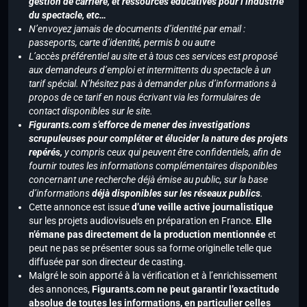
gestion de carrière, et ressources éducatives pour l’industrie
du spectacle, etc…
N’envoyez jamais de documents d’identité par email :
passeports, carte d’identité, permis b ou autre
L’accès préférentiel au site et à tous ces services est proposé
aux demandeurs d’emploi et intermittents du spectacle à un
tarif spécial. N’hésitez pas à demander plus d’informations à
propos de ce tarif en nous écrivant via les formulaires de
contact disponibles sur le site.
Figurants.com s’efforce de mener des investigations
scrupuleuses pour compléter et élucider la nature des projets
repérés,
y compris ceux qui peuvent être confidentiels, afin de
fournir toutes les informations complémentaires disponibles
concernant une recherche déjà émise au public, sur la base
d’informations
déjà disponibles sur les réseaux publics
.
Cette annonce est issue
d’une veille active journalistique
sur les projets audiovisuels en préparation en France.
Elle
n’émane pas directement de la production mentionnée
et
peut ne pas se présenter sous sa forme originelle telle que
diffusée par son directeur de casting.
Malgré le soin apporté à la vérification et à l’enrichissement
des annonces,
Figurants.com ne peut garantir l’exactitude
absolue de toutes les informations, en particulier celles