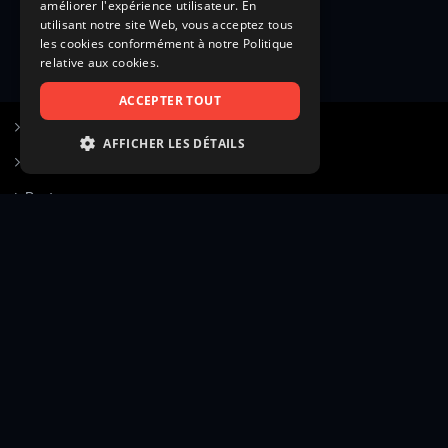
améliorer l'expérience utilisateur. En
utilisant notre site Web, vous acceptez tous
les cookies conformément à notre Politique
relative aux cookies.
ACCEPTER TOUT
S’inscrire à Figurants.com
AFFICHER LES DÉTAILS
Questions fréquentes
STRICTEMENT NÉCESSAIRES
Poster une annonce
PERFORMANCE
Actualités
CIBLAGE
Voir le hall of fame
FONCTIONNALITÉ
Contact
NON CLASSIFIÉS
Gestion d’abonnement
Transparence des avis
Strictement nécessaires
Performance
Mentions légales
Conditions générales
Ciblage
Fonctionnalité