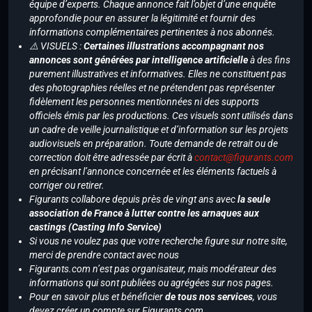
équipe d’experts. Chaque annonce fait l’objet d’une enquête
approfondie pour en assurer la légitimité et fournir des
informations complémentaires pertinentes à nos abonnés.
⚠️ VISUELS :
Certaines illustrations accompagnant nos
annonces sont générées par intelligence artificielle
à des fins
purement illustratives et informatives. Elles ne constituent pas
des photographies réelles et ne prétendent pas représenter
fidèlement les personnes mentionnées ni des supports
officiels émis par les productions. Ces visuels sont utilisés dans
un cadre de veille journalistique et d’information sur les projets
audiovisuels en préparation. Toute demande de retrait ou de
correction doit être adressée par écrit à
contact@figurants.com
en précisant l’annonce concernée et les éléments factuels à
corriger ou retirer.
Figurants collabore depuis près de vingt ans avec
la seule
association de France à lutter contre les arnaques aux
castings (Casting Info Service)
Si vous ne voulez pas que votre recherche figure sur notre site,
merci de prendre contact avec nous
Figurants.com n’est pas organisateur, mais modérateur des
informations qui sont publiées ou agrégées sur nos pages.
Pour en savoir plus et bénéficier
de tous nos services
, vous
devez créer un compte sur Figurants.com