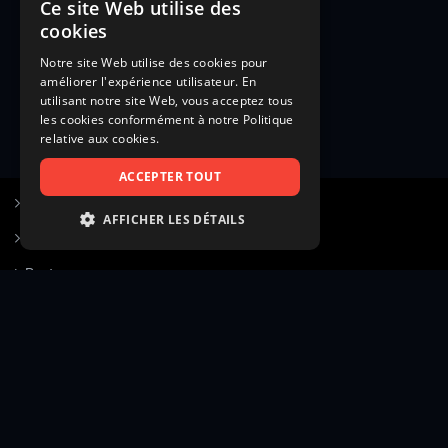
Ce site Web utilise des
cookies
Notre site Web utilise des cookies pour
améliorer l'expérience utilisateur. En
utilisant notre site Web, vous acceptez tous
les cookies conformément à notre Politique
relative aux cookies.
ACCEPTER TOUT
S’inscrire à Figurants.com
AFFICHER LES DÉTAILS
Questions fréquentes
STRICTEMENT NÉCESSAIRES
Poster une annonce
PERFORMANCE
Actualités
CIBLAGE
Voir le hall of fame
FONCTIONNALITÉ
Contact
NON CLASSIFIÉS
Gestion d’abonnement