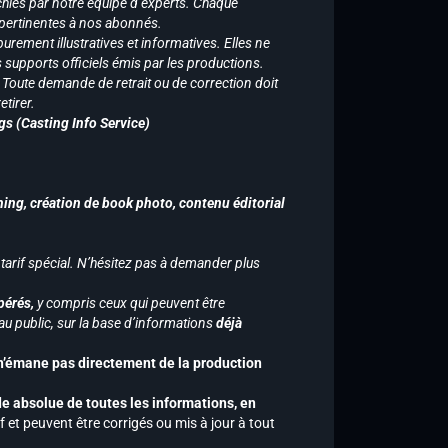
chies par notre équipe d’experts. Chaque
 pertinentes à nos abonnés.
purement illustratives et informatives. Elles ne
supports officiels émis par les productions.
n. Toute demande de retrait ou de correction doit
tirer.
gs (Casting Info Service)
hing, création de book photo, contenu éditorial
 tarif spécial. N’hésitez pas à demander plus
pérés,
y compris ceux qui peuvent être
u public, sur la base d’informations
déjà
 n’émane pas directement de la production
de absolue de toutes les informations, en
f et peuvent être corrigés ou mis à jour à tout