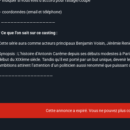
– indiquer si vous êtes d’accord pour rasage/coupe
– coordonnées (email et téléphone)
—————————————————
* Ce que l’on sait sur ce casting :
Cette série aura comme acteurs principaux Benjamin Voisin, Jérémie Ren
Synopsis : L’histoire d’Antonin Carême depuis ses débuts modestes à Paris j
début du XIXème siècle. Tandis qu’il est porté par un but unique, devenir l
ambitions attirent l’attention d’un politicien aussi renommé que puissant 
—————————————————
Cette annonce a expiré. Vous ne pouvez plus co