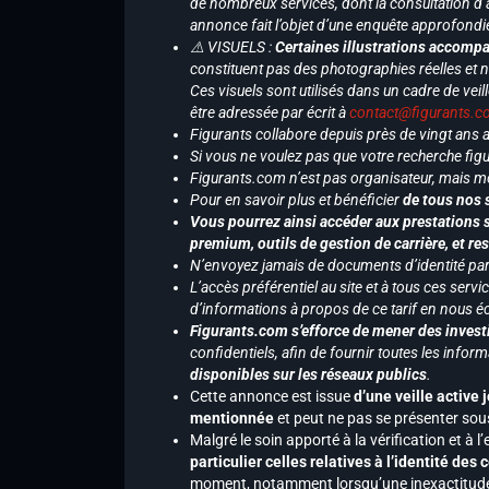
de nombreux services, dont la consultation d’
annonce fait l’objet d’une enquête approfondi
⚠️ VISUELS :
Certaines illustrations accompa
constituent pas des photographies réelles et 
Ces visuels sont utilisés dans un cadre de veil
être adressée par écrit à
contact@figurants.
Figurants collabore depuis près de vingt ans
Si vous ne voulez pas que votre recherche figu
Figurants.com n’est pas organisateur, mais m
Pour en savoir plus et bénéficier
de tous nos 
Vous pourrez ainsi accéder aux prestations s
premium, outils de gestion de carrière, et re
N’envoyez jamais de documents d’identité par e
L’accès préférentiel au site et à tous ces ser
d’informations à propos de ce tarif en nous écr
Figurants.com s’efforce de mener des investi
confidentiels, afin de fournir toutes les inf
disponibles sur les réseaux publics
.
Cette annonce est issue
d’une veille active 
mentionnée
et peut ne pas se présenter sous
Malgré le soin apporté à la vérification et à
particulier celles relatives à l’identité de
moment, notamment lorsqu’une inexactitude 