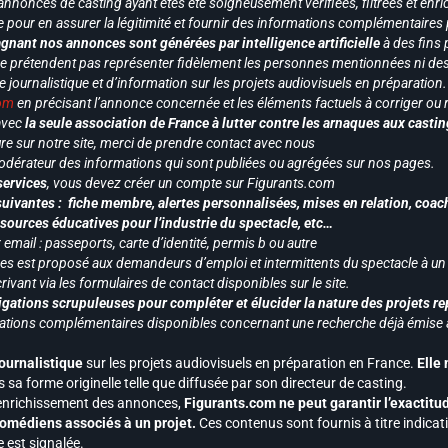
annonces de casting ayant étés été soigneusement vérifiées, filtrées et enri
e pour en assurer la légitimité et fournir des informations complémentaires
gnant nos annonces sont générées par intelligence artificielle
à des fins 
ne prétendent pas représenter fidèlement les personnes mentionnées ni des 
le journalistique et d’information sur les projets audiovisuels en préparatio
com
en précisant l’annonce concernée et les éléments factuels à corriger ou re
 avec
la seule association de France à lutter contre les arnaques aux castin
re sur notre site, merci de prendre contact avec nous
odérateur des informations qui sont publiées ou agrégées sur nos pages.
services
, vous devez créer un compte sur Figurants.com
uivantes : fiche membre, alertes personnalisées, mises en relation, coac
ssources éducatives pour l’industrie du spectacle, etc…
mail : passeports, carte d’identité, permis b ou autre
vices est proposé aux demandeurs d’emploi et intermittents du spectacle à un
ivant via les formulaires de contact disponibles sur le site.
gations scrupuleuses pour compléter et élucider la nature des projets re
ormations complémentaires disponibles concernant une recherche déjà émise a
journalistique
sur les projets audiovisuels en préparation en France.
Elle
 sa forme originelle telle que diffusée par son directeur de casting.
 l’enrichissement des annonces,
Figurants.com ne peut garantir l’exactitu
s comédiens associés à un projet.
Ces contenus sont fournis à titre indicati
est signalée.