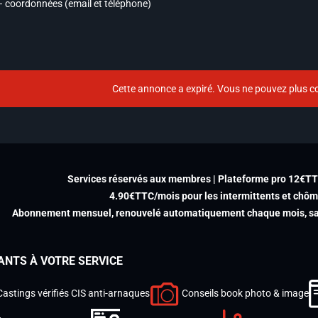
– coordonnées (email et téléphone)
Cette annonce a expiré. Vous ne pouvez plus co
Services réservés aux membres | Plateforme pro 12€T
4.90€TTC/mois pour les intermittents et chô
Abonnement mensuel, renouvelé automatiquement chaque mois, san
ANTS À VOTRE SERVICE
Castings vérifiés CIS anti-arnaques
Conseils book photo & image