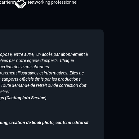
carrière
Networking professionnel
ropose, entre autre, un accès par abonnement à
chies par notre équipe d’experts. Chaque
 pertinentes à nos abonnés.
purement illustratives et informatives. Elles ne
supports officiels émis par les productions.
n. Toute demande de retrait ou de correction doit
tirer.
gs (Casting Info Service)
hing, création de book photo, contenu éditorial