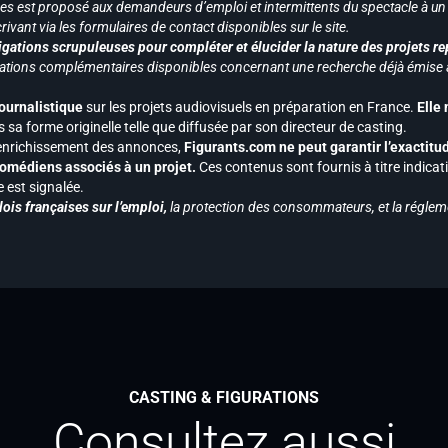
vices est proposé aux demandeurs d’emploi et intermittents du spectacle à un
ivant via les formulaires de contact disponibles sur le site.
gations scrupuleuses pour compléter et élucider la nature des projets re
ormations complémentaires disponibles concernant une recherche déjà émise a
journalistique
sur les projets audiovisuels en préparation en France.
Elle
 sa forme originelle telle que diffusée par son directeur de casting.
 l’enrichissement des annonces,
Figurants.com ne peut garantir l’exactitu
s comédiens associés à un projet.
Ces contenus sont fournis à titre indicati
est signalée.
ois françaises sur l’emploi,
la protection des consommateurs, et la réglem
CASTING & FIGURATIONS
Consultez aussi