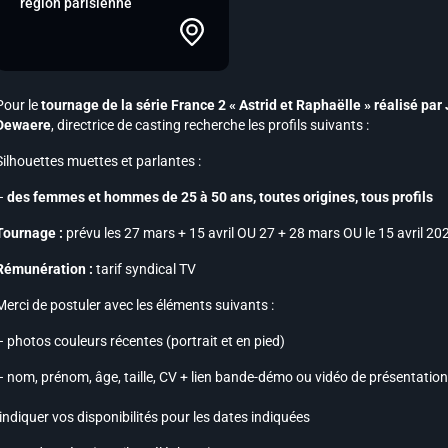
région parisienne
Pour le
tournage de la série
France 2
« Astrid et Raphaëlle » réalisé par 
Dewaere
, directrice de casting recherche les profils suivants :
Silhouettes muettes et parlantes :
–
des femmes et hommes de 25 à 50 ans, toutes origines, tous profils
Tournage :
prévu les 27 mars + 15 avril OU 27 + 28 mars OU le 15 avril 20
Rémunération :
tarif syndical TV
Merci de postuler avec les éléments suivants :
– photos couleurs récentes (portrait et en pied)
– nom, prénom, âge, taille, CV + lien bande-démo ou vidéo de présentation s
-indiquer vos disponibilités pour les dates indiquées