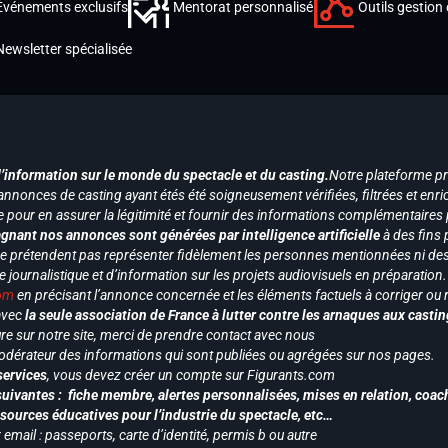
Événements exclusifs
Mentorat personnalisé
Outils gestion 
Newsletter spécialisée
d’information sur le monde du spectacle et du casting.
Notre plateforme p
annonces de casting ayant étés été soigneusement vérifiées, filtrées et enri
e pour en assurer la légitimité et fournir des informations complémentaires
gnant nos annonces sont générées par intelligence artificielle
à des fins 
ne prétendent pas représenter fidèlement les personnes mentionnées ni des 
le journalistique et d’information sur les projets audiovisuels en préparatio
com
en précisant l’annonce concernée et les éléments factuels à corriger ou re
 avec
la seule association de France à lutter contre les arnaques aux castin
re sur notre site, merci de prendre contact avec nous
odérateur des informations qui sont publiées ou agrégées sur nos pages.
services
, vous devez créer un compte sur Figurants.com
uivantes : fiche membre, alertes personnalisées, mises en relation, coac
ssources éducatives pour l’industrie du spectacle, etc…
mail : passeports, carte d’identité, permis b ou autre