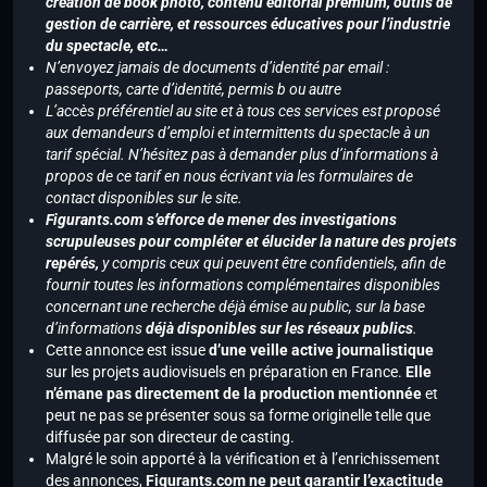
création de book photo, contenu éditorial premium, outils de
gestion de carrière, et ressources éducatives pour l’industrie
du spectacle, etc…
N’envoyez jamais de documents d’identité par email :
passeports, carte d’identité, permis b ou autre
L’accès préférentiel au site et à tous ces services est proposé
aux demandeurs d’emploi et intermittents du spectacle à un
tarif spécial. N’hésitez pas à demander plus d’informations à
propos de ce tarif en nous écrivant via les formulaires de
contact disponibles sur le site.
Figurants.com s’efforce de mener des investigations
scrupuleuses pour compléter et élucider la nature des projets
repérés,
y compris ceux qui peuvent être confidentiels, afin de
fournir toutes les informations complémentaires disponibles
concernant une recherche déjà émise au public, sur la base
d’informations
déjà disponibles sur les réseaux publics
.
Cette annonce est issue
d’une veille active journalistique
sur les projets audiovisuels en préparation en France.
Elle
n’émane pas directement de la production mentionnée
et
peut ne pas se présenter sous sa forme originelle telle que
diffusée par son directeur de casting.
Malgré le soin apporté à la vérification et à l’enrichissement
des annonces,
Figurants.com ne peut garantir l’exactitude