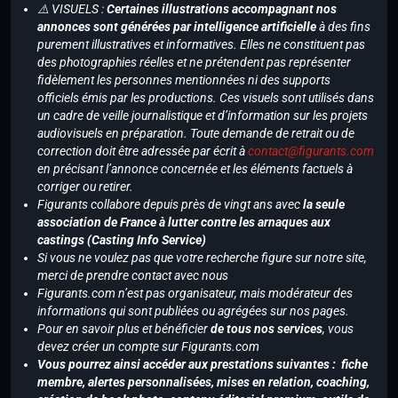
⚠️ VISUELS :
Certaines illustrations accompagnant nos
annonces sont générées par intelligence artificielle
à des fins
purement illustratives et informatives. Elles ne constituent pas
des photographies réelles et ne prétendent pas représenter
fidèlement les personnes mentionnées ni des supports
officiels émis par les productions. Ces visuels sont utilisés dans
un cadre de veille journalistique et d’information sur les projets
audiovisuels en préparation. Toute demande de retrait ou de
correction doit être adressée par écrit à
contact@figurants.com
en précisant l’annonce concernée et les éléments factuels à
corriger ou retirer.
Figurants collabore depuis près de vingt ans avec
la seule
association de France à lutter contre les arnaques aux
castings (Casting Info Service)
Si vous ne voulez pas que votre recherche figure sur notre site,
merci de prendre contact avec nous
Figurants.com n’est pas organisateur, mais modérateur des
informations qui sont publiées ou agrégées sur nos pages.
Pour en savoir plus et bénéficier
de tous nos services
, vous
devez créer un compte sur Figurants.com
Vous pourrez ainsi accéder aux prestations suivantes : fiche
membre, alertes personnalisées, mises en relation, coaching,