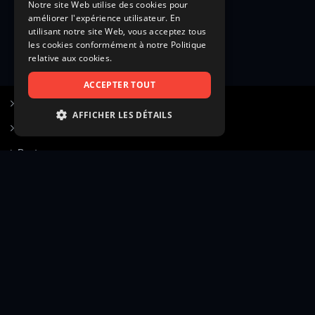
Notre site Web utilise des cookies pour
améliorer l'expérience utilisateur. En
utilisant notre site Web, vous acceptez tous
les cookies conformément à notre Politique
relative aux cookies.
ACCEPTER TOUT
S’inscrire à Figurants.com
AFFICHER LES DÉTAILS
Questions fréquentes
STRICTEMENT NÉCESSAIRES
Poster une annonce
PERFORMANCE
Actualités
CIBLAGE
Voir le hall of fame
FONCTIONNALITÉ
Contact
NON CLASSIFIÉS
Gestion d’abonnement
Transparence des avis
Strictement nécessaires
Performance