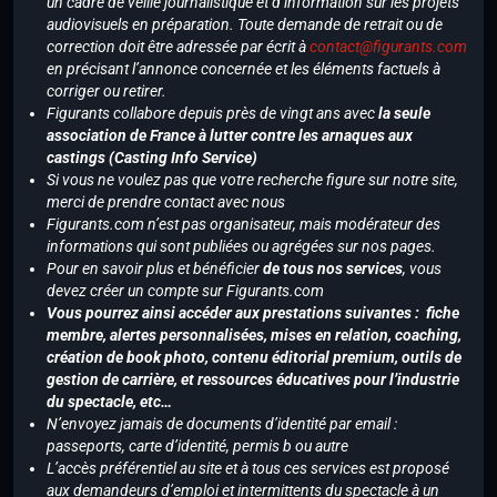
un cadre de veille journalistique et d’information sur les projets
audiovisuels en préparation. Toute demande de retrait ou de
correction doit être adressée par écrit à
contact@figurants.com
en précisant l’annonce concernée et les éléments factuels à
corriger ou retirer.
Figurants collabore depuis près de vingt ans avec
la seule
association de France à lutter contre les arnaques aux
castings (Casting Info Service)
Si vous ne voulez pas que votre recherche figure sur notre site,
merci de prendre contact avec nous
Figurants.com n’est pas organisateur, mais modérateur des
informations qui sont publiées ou agrégées sur nos pages.
Pour en savoir plus et bénéficier
de tous nos services
, vous
devez créer un compte sur Figurants.com
Vous pourrez ainsi accéder aux prestations suivantes : fiche
membre, alertes personnalisées, mises en relation, coaching,
création de book photo, contenu éditorial premium, outils de
gestion de carrière, et ressources éducatives pour l’industrie
du spectacle, etc…
N’envoyez jamais de documents d’identité par email :
passeports, carte d’identité, permis b ou autre
L’accès préférentiel au site et à tous ces services est proposé
aux demandeurs d’emploi et intermittents du spectacle à un