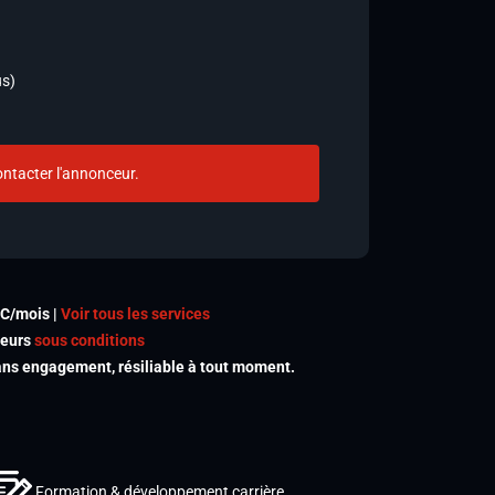
us)
ntacter l'annonceur.
TC/mois |
Voir tous les services
meurs
sous conditions
s engagement, résiliable à tout moment.
Formation & développement carrière