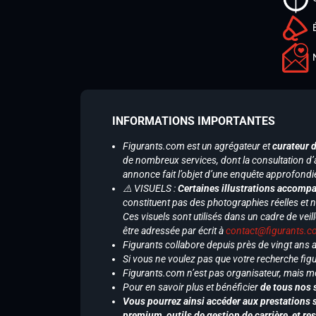
INFORMATIONS IMPORTANTES
Figurants.com est un agrégateur et
curateur 
de nombreux services, dont la consultation d’
annonce fait l’objet d’une enquête approfondi
⚠️ VISUELS :
Certaines illustrations accompa
constituent pas des photographies réelles et 
Ces visuels sont utilisés dans un cadre de veil
être adressée par écrit à
contact@figurants.
Figurants collabore depuis près de vingt ans
Si vous ne voulez pas que votre recherche figu
Figurants.com n’est pas organisateur, mais m
Pour en savoir plus et bénéficier
de tous nos 
Vous pourrez ainsi accéder aux prestations s
premium, outils de gestion de carrière, et re