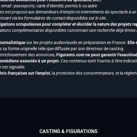
mail : passeports, carte d’identité, permis b ou autre
vices est proposé aux demandeurs d’emploi et intermittents du spectacle à un
ivant via les formulaires de contact disponibles sur le site.
gations scrupuleuses pour compléter et élucider la nature des projets re
ormations complémentaires disponibles concernant une recherche déjà émise a
journalistique
sur les projets audiovisuels en préparation en France.
Elle
 sa forme originelle telle que diffusée par son directeur de casting.
 l’enrichissement des annonces,
Figurants.com ne peut garantir l’exactitu
s comédiens associés à un projet.
Ces contenus sont fournis à titre indicati
est signalée.
ois françaises sur l’emploi,
la protection des consommateurs, et la réglem
CASTING & FIGURATIONS