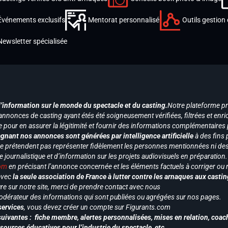
Événements exclusifs
Mentorat personnalisé
Outils gestion 
Newsletter spécialisée
d’information sur le monde du spectacle et du casting.
Notre plateforme p
annonces de casting ayant étés été soigneusement vérifiées, filtrées et enri
e pour en assurer la légitimité et fournir des informations complémentaires
gnant nos annonces sont générées par intelligence artificielle
à des fins 
ne prétendent pas représenter fidèlement les personnes mentionnées ni des 
le journalistique et d’information sur les projets audiovisuels en préparatio
com
en précisant l’annonce concernée et les éléments factuels à corriger ou re
 avec
la seule association de France à lutter contre les arnaques aux castin
re sur notre site, merci de prendre contact avec nous
odérateur des informations qui sont publiées ou agrégées sur nos pages.
services
, vous devez créer un compte sur Figurants.com
uivantes : fiche membre, alertes personnalisées, mises en relation, coac
ssources éducatives pour l’industrie du spectacle, etc…