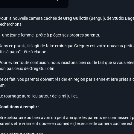
Pour la nouvelle camera cachée de Greg Guillotin (Bengui), de Studio Bag
recherchons :
– une jeune femme, prête à piéger ses propres parents.
Dans ce prank, il s’agit de faire croire que Grégory est votre nouveau petit
“fils à papa”, tête à claque.
Pour éviter toute confusion, nous insistons bien sur le fait que si vous êtes
non pas ceux de Greg Guillotin.
De ce fait, vos parents doivent résider en region parisienne et être prêts 
ami.
Le tournage aura lieu autour de la mi-juillet.
Conditions à remplir :
être célibataire ou bien avoir un petit ami que les parents ne connaissent p
parents être vraiment douée en comédie (l’exercice de caméra cachée est p