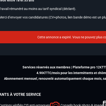
avoir entre 18 et 35 ans
Travail rémunéré au moins au tarif syndical (déclaré).
Merci d’envoyer vos candidatures (CV+photos, lien bande démo est un pl
Cette annonce a expiré. Vous ne pouvez plus co
Services réservés aux membres | Plateforme pro 12€T
4.90€TTC/mois pour les intermittents et chô
Abonnement mensuel, renouvelé automatiquement chaque mois, san
ANTS À VOTRE SERVICE
Castings vérifiés CIS anti-arnaques
Conseils book photo & image