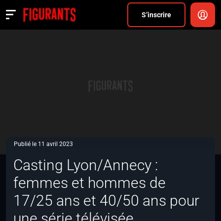
Divers
S’inscrire
Actualités
ANNONCER
FAQ
S’inscrire
CONNEXION
Publié le 11 avril 2023
Casting Lyon/Annecy :
femmes et hommes de
17/25 ans et 40/50 ans pour
une série télévisée