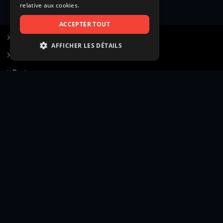
relative aux cookies.
ACCEPTER TOUT
S’inscrire à Figurants.com
AFFICHER LES DÉTAILS
Questions fréquentes
STRICTEMENT NÉCESSAIRES
Poster une annonce
PERFORMANCE
Actualités
CIBLAGE
Voir le hall of fame
FONCTIONNALITÉ
Contact
NON CLASSIFIÉS
Gestion d’abonnement
Transparence des avis
Strictement nécessaires
Performance
Mentions légales
Conditions générales
Ciblage
Fonctionnalité
Confidentialité
Cadre juridique et éditorial
Non classifiés
Création site web twinbi