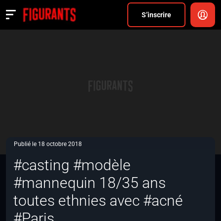
Divers
S’inscrire
Actualités
ANNONCER
FAQ
S’inscrire
CONNEXION
Publié le 18 octobre 2018
#casting #modèle
#mannequin 18/35 ans
toutes ethnies avec #acné
#Paris