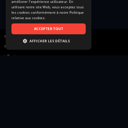
améliorer l'expérience utilisateur. En
utilisant notre site Web, vous acceptez tous
les cookies conformément à notre Politique
relative aux cookies.
ACCEPTER TOUT
S’inscrire à Figurants.com
AFFICHER LES DÉTAILS
Questions fréquentes
STRICTEMENT NÉCESSAIRES
Poster une annonce
PERFORMANCE
Actualités
CIBLAGE
Voir le hall of fame
FONCTIONNALITÉ
Contact
NON CLASSIFIÉS
Gestion d’abonnement
Transparence des avis
Strictement nécessaires
Performance
Mentions légales
Conditions générales
Ciblage
Fonctionnalité