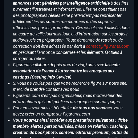
annonces sont générées par intelligence artificielle
à des fins
purement illustratives et informatives. Elles ne constituent pas
des photographies réelles et ne prétendent pas représenter
fidèlement les personnes mentionnées ni des supports
officiels émis par les productions. Ces visuels sont utilisés dans
un cadre de veille journalistique et d’information sur les projets
audiovisuels en préparation. Toute demande de retrait ou de
correction doit être adressée par écrit à
contact@figurants.com
en précisant l’annonce concernée et les éléments factuels à
corriger ou retirer.
Figurants collabore depuis près de vingt ans avec
la seule
association de France à lutter contre les arnaques aux
castings (Casting Info Service)
Si vous ne voulez pas que votre recherche figure sur notre site,
merci de prendre contact avec nous
Figurants.com n’est pas organisateur, mais modérateur des
informations qui sont publiées ou agrégées sur nos pages.
Pour en savoir plus et bénéficier
de tous nos services
, vous
devez créer un compte sur Figurants.com
Vous pourrez ainsi accéder aux prestations suivantes : fiche
membre, alertes personnalisées, mises en relation, coaching,
création de book photo, contenu éditorial premium, outils de