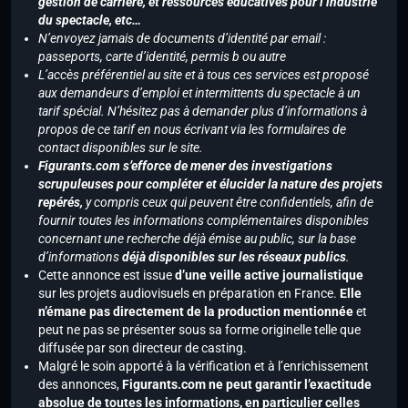
gestion de carrière, et ressources éducatives pour l’industrie
du spectacle, etc…
N’envoyez jamais de documents d’identité par email :
passeports, carte d’identité, permis b ou autre
L’accès préférentiel au site et à tous ces services est proposé
aux demandeurs d’emploi et intermittents du spectacle à un
tarif spécial. N’hésitez pas à demander plus d’informations à
propos de ce tarif en nous écrivant via les formulaires de
contact disponibles sur le site.
Figurants.com s’efforce de mener des investigations
scrupuleuses pour compléter et élucider la nature des projets
repérés,
y compris ceux qui peuvent être confidentiels, afin de
fournir toutes les informations complémentaires disponibles
concernant une recherche déjà émise au public, sur la base
d’informations
déjà disponibles sur les réseaux publics
.
Cette annonce est issue
d’une veille active journalistique
sur les projets audiovisuels en préparation en France.
Elle
n’émane pas directement de la production mentionnée
et
peut ne pas se présenter sous sa forme originelle telle que
diffusée par son directeur de casting.
Malgré le soin apporté à la vérification et à l’enrichissement
des annonces,
Figurants.com ne peut garantir l’exactitude
absolue de toutes les informations, en particulier celles