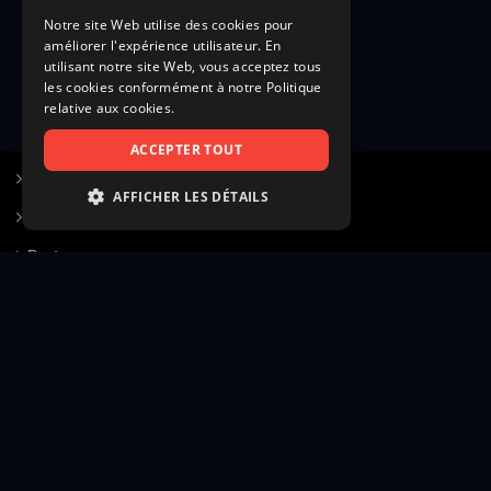
Notre site Web utilise des cookies pour
améliorer l'expérience utilisateur. En
utilisant notre site Web, vous acceptez tous
les cookies conformément à notre Politique
relative aux cookies.
ACCEPTER TOUT
S’inscrire à Figurants.com
AFFICHER LES DÉTAILS
Questions fréquentes
STRICTEMENT NÉCESSAIRES
Poster une annonce
PERFORMANCE
Actualités
CIBLAGE
Voir le hall of fame
FONCTIONNALITÉ
Contact
NON CLASSIFIÉS
Gestion d’abonnement
Transparence des avis