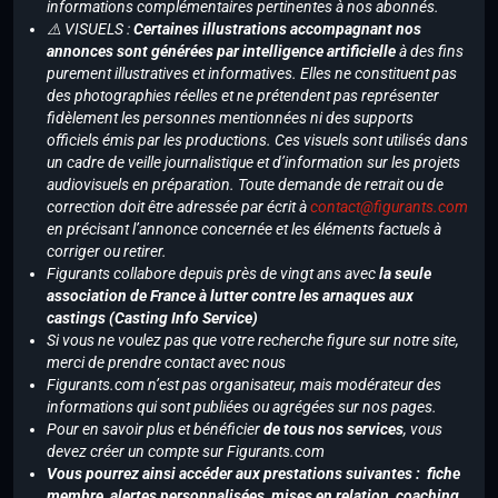
informations complémentaires pertinentes à nos abonnés.
⚠️ VISUELS :
Certaines illustrations accompagnant nos
annonces sont générées par intelligence artificielle
à des fins
purement illustratives et informatives. Elles ne constituent pas
des photographies réelles et ne prétendent pas représenter
fidèlement les personnes mentionnées ni des supports
officiels émis par les productions. Ces visuels sont utilisés dans
un cadre de veille journalistique et d’information sur les projets
audiovisuels en préparation. Toute demande de retrait ou de
correction doit être adressée par écrit à
contact@figurants.com
en précisant l’annonce concernée et les éléments factuels à
corriger ou retirer.
Figurants collabore depuis près de vingt ans avec
la seule
association de France à lutter contre les arnaques aux
castings (Casting Info Service)
Si vous ne voulez pas que votre recherche figure sur notre site,
merci de prendre contact avec nous
Figurants.com n’est pas organisateur, mais modérateur des
informations qui sont publiées ou agrégées sur nos pages.
Pour en savoir plus et bénéficier
de tous nos services
, vous
devez créer un compte sur Figurants.com
Vous pourrez ainsi accéder aux prestations suivantes : fiche
membre, alertes personnalisées, mises en relation, coaching,