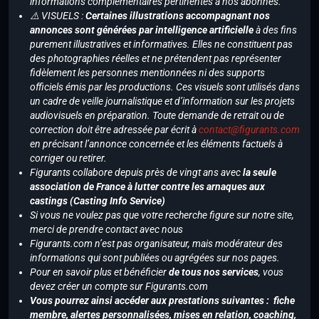
informations complémentaires pertinentes à nos abonnés.
⚠️ VISUELS :
Certaines illustrations accompagnant nos
annonces sont générées par intelligence artificielle
à des fins
purement illustratives et informatives. Elles ne constituent pas
des photographies réelles et ne prétendent pas représenter
fidèlement les personnes mentionnées ni des supports
officiels émis par les productions. Ces visuels sont utilisés dans
un cadre de veille journalistique et d’information sur les projets
audiovisuels en préparation. Toute demande de retrait ou de
correction doit être adressée par écrit à
contact@figurants.com
en précisant l’annonce concernée et les éléments factuels à
corriger ou retirer.
Figurants collabore depuis près de vingt ans avec
la seule
association de France à lutter contre les arnaques aux
castings (Casting Info Service)
Si vous ne voulez pas que votre recherche figure sur notre site,
merci de prendre contact avec nous
Figurants.com n’est pas organisateur, mais modérateur des
informations qui sont publiées ou agrégées sur nos pages.
Pour en savoir plus et bénéficier
de tous nos services
, vous
devez créer un compte sur Figurants.com
Vous pourrez ainsi accéder aux prestations suivantes : fiche
membre, alertes personnalisées, mises en relation, coaching,