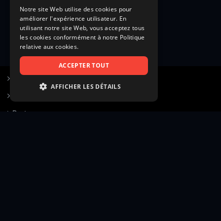
Notre site Web utilise des cookies pour
améliorer l'expérience utilisateur. En
utilisant notre site Web, vous acceptez tous
les cookies conformément à notre Politique
relative aux cookies.
ACCEPTER TOUT
S’inscrire à Figurants.com
AFFICHER LES DÉTAILS
Questions fréquentes
STRICTEMENT NÉCESSAIRES
Poster une annonce
PERFORMANCE
Actualités
CIBLAGE
Voir le hall of fame
FONCTIONNALITÉ
Contact
NON CLASSIFIÉS
Gestion d’abonnement
Transparence des avis