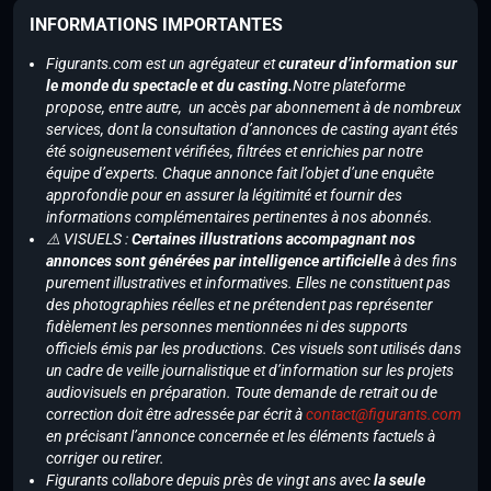
INFORMATIONS IMPORTANTES
Figurants.com est un agrégateur et
curateur d’information sur
le monde du spectacle et du casting.
Notre plateforme
propose, entre autre, un accès par abonnement à de nombreux
services, dont la consultation d’annonces de casting ayant étés
été soigneusement vérifiées, filtrées et enrichies par notre
équipe d’experts. Chaque annonce fait l’objet d’une enquête
approfondie pour en assurer la légitimité et fournir des
informations complémentaires pertinentes à nos abonnés.
⚠️ VISUELS :
Certaines illustrations accompagnant nos
annonces sont générées par intelligence artificielle
à des fins
purement illustratives et informatives. Elles ne constituent pas
des photographies réelles et ne prétendent pas représenter
fidèlement les personnes mentionnées ni des supports
officiels émis par les productions. Ces visuels sont utilisés dans
un cadre de veille journalistique et d’information sur les projets
audiovisuels en préparation. Toute demande de retrait ou de
correction doit être adressée par écrit à
contact@figurants.com
en précisant l’annonce concernée et les éléments factuels à
corriger ou retirer.
Figurants collabore depuis près de vingt ans avec
la seule