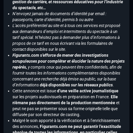
gestion de carrière, et ressources éducatives pour l’industrie
du spectacle, etc…
N’envoyez jamais de documents d’identité par email :
passeports, carte d’identité, permis b ou autre
L’accès préférentiel au site et à tous ces services est proposé
aux demandeurs d’emploi et intermittents du spectacle à un
tarif spécial. N’hésitez pas à demander plus d’informations à
propos de ce tarif en nous écrivant via les formulaires de
contact disponibles sur le site.
Figurants.com s’efforce de mener des investigations
scrupuleuses pour compléter et élucider la nature des projets
repérés,
y compris ceux qui peuvent être confidentiels, afin de
fournir toutes les informations complémentaires disponibles
concernant une recherche déjà émise au public, sur la base
d’informations
déjà disponibles sur les réseaux publics
.
Cette annonce est issue
d’une veille active journalistique
sur les projets audiovisuels en préparation en France.
Elle
n’émane pas directement de la production mentionnée
et
peut ne pas se présenter sous sa forme originelle telle que
diffusée par son directeur de casting.
Malgré le soin apporté à la vérification et à l’enrichissement
des annonces,
Figurants.com ne peut garantir l’exactitude
absolue de toutes les informations, en particulier celles