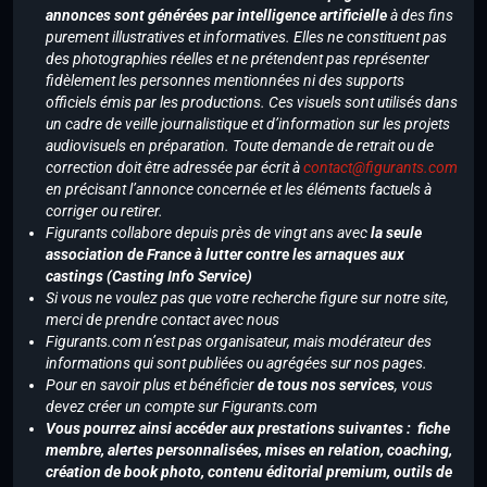
annonces sont générées par intelligence artificielle
à des fins
purement illustratives et informatives. Elles ne constituent pas
des photographies réelles et ne prétendent pas représenter
fidèlement les personnes mentionnées ni des supports
officiels émis par les productions. Ces visuels sont utilisés dans
un cadre de veille journalistique et d’information sur les projets
audiovisuels en préparation. Toute demande de retrait ou de
correction doit être adressée par écrit à
contact@figurants.com
en précisant l’annonce concernée et les éléments factuels à
corriger ou retirer.
Figurants collabore depuis près de vingt ans avec
la seule
association de France à lutter contre les arnaques aux
castings (Casting Info Service)
Si vous ne voulez pas que votre recherche figure sur notre site,
merci de prendre contact avec nous
Figurants.com n’est pas organisateur, mais modérateur des
informations qui sont publiées ou agrégées sur nos pages.
Pour en savoir plus et bénéficier
de tous nos services
, vous
devez créer un compte sur Figurants.com
Vous pourrez ainsi accéder aux prestations suivantes : fiche
membre, alertes personnalisées, mises en relation, coaching,
création de book photo, contenu éditorial premium, outils de