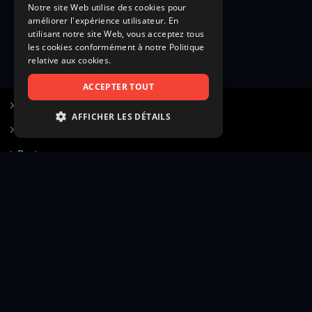
Notre site Web utilise des cookies pour
améliorer l'expérience utilisateur. En
utilisant notre site Web, vous acceptez tous
les cookies conformément à notre Politique
relative aux cookies.
ACCEPTER TOUT
S’inscrire à Figurants.com
AFFICHER LES DÉTAILS
Questions fréquentes
STRICTEMENT NÉCESSAIRES
Poster une annonce
PERFORMANCE
Actualités
CIBLAGE
Voir le hall of fame
FONCTIONNALITÉ
Contact
NON CLASSIFIÉS
Gestion d’abonnement
Transparence des avis
Strictement nécessaires
Performance