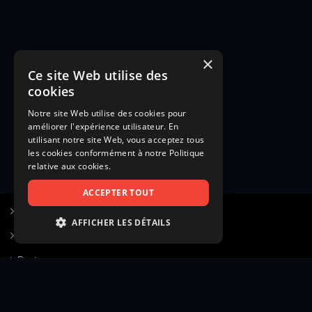
×
Ce site Web utilise des
cookies
Notre site Web utilise des cookies pour
améliorer l'expérience utilisateur. En
utilisant notre site Web, vous acceptez tous
les cookies conformément à notre Politique
relative aux cookies.
ACCEPTER TOUT
S’inscrire à Figurants.com
AFFICHER LES DÉTAILS
Questions fréquentes
STRICTEMENT NÉCESSAIRES
Poster une annonce
PERFORMANCE
Actualités
CIBLAGE
Voir le hall of fame