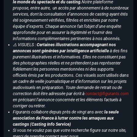
le monde du spectacle et du casting.
Notre plateforme
propose, entre autre, un accès par abonnement à de nombreux
services, dont la consultation d’annonces de casting ayant étés
été soigneusement vérifiées, filtrées et enrichies par notre
équipe d’experts. Chaque annonce fait l’objet d’une enquête
approfondie pour en assurer la légitimité et fournir des
informations complémentaires pertinentes à nos abonnés.
⚠️ VISUELS :
Certaines illustrations accompagnant nos
annonces sont générées par intelligence artificielle
à des fins
purement illustratives et informatives. Elles ne constituent pas
des photographies réelles et ne prétendent pas représenter
fidèlement les personnes mentionnées ni des supports
officiels émis par les productions. Ces visuels sont utilisés dans
un cadre de veille journalistique et d’information sur les projets
audiovisuels en préparation. Toute demande de retrait ou de
correction doit être adressée par écrit à
contact@figurants.com
en précisant l’annonce concernée et les éléments factuels à
corriger ou retirer.
Figurants collabore depuis près de vingt ans avec
la seule
association de France à lutter contre les arnaques aux
castings (Casting Info Service)
Si vous ne voulez pas que votre recherche figure sur notre site,
merci de prendre contact avec nous