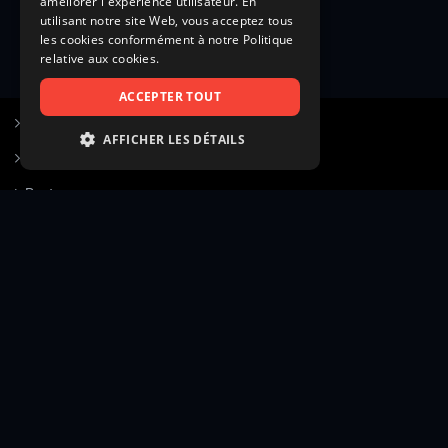
améliorer l'expérience utilisateur. En
utilisant notre site Web, vous acceptez tous
les cookies conformément à notre Politique
relative aux cookies.
ACCEPTER TOUT
S’inscrire à Figurants.com
AFFICHER LES DÉTAILS
Questions fréquentes
STRICTEMENT NÉCESSAIRES
Poster une annonce
PERFORMANCE
Actualités
CIBLAGE
Voir le hall of fame
FONCTIONNALITÉ
Contact
NON CLASSIFIÉS
Gestion d’abonnement
Transparence des avis
Strictement nécessaires
Performance
Mentions légales
Conditions générales
Ciblage
Fonctionnalité