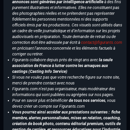
annonces sont générées par intelligence artificielle
à des fins
purement illustratives et informatives. Elles ne constituent pas
des photographies réelles et ne prétendent pas représenter
fidèlement les personnes mentionnées ni des supports
officiels émis par les productions. Ces visuels sont utilisés dans
un cadre de veille journalistique et d’information sur les projets
audiovisuels en préparation. Toute demande de retrait ou de
correction doit être adressée par écrit à
contact@figurants.com
en précisant l’annonce concernée et les éléments factuels à
corriger ou retirer.
Figurants collabore depuis près de vingt ans avec
la seule
association de France à lutter contre les arnaques aux
castings (Casting Info Service)
Si vous ne voulez pas que votre recherche figure sur notre site,
merci de prendre contact avec nous
Figurants.com n’est pas organisateur, mais modérateur des
informations qui sont publiées ou agrégées sur nos pages.
Pour en savoir plus et bénéficier
de tous nos services
, vous
devez créer un compte sur Figurants.com
Vous pourrez ainsi accéder aux prestations suivantes : fiche
membre, alertes personnalisées, mises en relation, coaching,
création de book photo, contenu éditorial premium, outils de
gestion de carrière, et ressources éducatives pour l’industrie