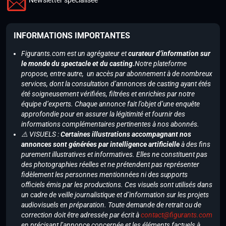
INFORMATIONS IMPORTANTES
Figurants.com est un agrégateur et
curateur d’information sur
le monde du spectacle et du casting.
Notre plateforme
propose, entre autre, un accès par abonnement à de nombreux
services, dont la consultation d’annonces de casting ayant étés
été soigneusement vérifiées, filtrées et enrichies par notre
équipe d’experts. Chaque annonce fait l’objet d’une enquête
approfondie pour en assurer la légitimité et fournir des
informations complémentaires pertinentes à nos abonnés.
⚠️ VISUELS :
Certaines illustrations accompagnant nos
annonces sont générées par intelligence artificielle
à des fins
purement illustratives et informatives. Elles ne constituent pas
des photographies réelles et ne prétendent pas représenter
fidèlement les personnes mentionnées ni des supports
officiels émis par les productions. Ces visuels sont utilisés dans
un cadre de veille journalistique et d’information sur les projets
audiovisuels en préparation. Toute demande de retrait ou de
correction doit être adressée par écrit à
contact@figurants.com
en précisant l’annonce concernée et les éléments factuels à