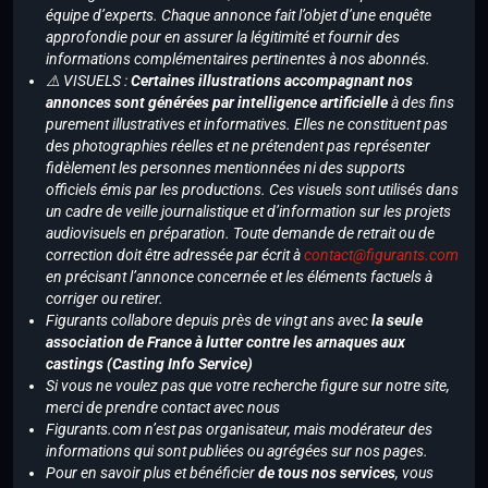
équipe d’experts. Chaque annonce fait l’objet d’une enquête
approfondie pour en assurer la légitimité et fournir des
informations complémentaires pertinentes à nos abonnés.
⚠️ VISUELS :
Certaines illustrations accompagnant nos
annonces sont générées par intelligence artificielle
à des fins
purement illustratives et informatives. Elles ne constituent pas
des photographies réelles et ne prétendent pas représenter
fidèlement les personnes mentionnées ni des supports
officiels émis par les productions. Ces visuels sont utilisés dans
un cadre de veille journalistique et d’information sur les projets
audiovisuels en préparation. Toute demande de retrait ou de
correction doit être adressée par écrit à
contact@figurants.com
en précisant l’annonce concernée et les éléments factuels à
corriger ou retirer.
Figurants collabore depuis près de vingt ans avec
la seule
association de France à lutter contre les arnaques aux
castings (Casting Info Service)
Si vous ne voulez pas que votre recherche figure sur notre site,
merci de prendre contact avec nous
Figurants.com n’est pas organisateur, mais modérateur des
informations qui sont publiées ou agrégées sur nos pages.
Pour en savoir plus et bénéficier
de tous nos services
, vous