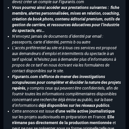
devez créer un compte sur Figurants.com
Vous pourrez ainsi accéder aux prestations suivantes : fiche
membre, alertes personnalisées, mises en relation, coaching,
création de book photo, contenu éditorial premium, outils de
gestion de carrière, et ressources éducatives pour l’industrie
du spectacle, etc…
N’envoyez jamais de documents d’identité par email :
passeports, carte d’identité, permis b ou autre
L’accès préférentiel au site et à tous ces services est proposé
aux demandeurs d’emploi et intermittents du spectacle à un
tarif spécial. N’hésitez pas à demander plus d’informations à
propos de ce tarif en nous écrivant via les formulaires de
contact disponibles sur le site.
Figurants.com s’efforce de mener des investigations
scrupuleuses pour compléter et élucider la nature des projets
repérés,
y compris ceux qui peuvent être confidentiels, afin de
fournir toutes les informations complémentaires disponibles
concernant une recherche déjà émise au public, sur la base
d’informations
déjà disponibles sur les réseaux publics
.
Cette annonce est issue
d’une veille active journalistique
sur les projets audiovisuels en préparation en France.
Elle
n’émane pas directement de la production mentionnée
et
peut ne pas se présenter sous sa forme originelle telle que