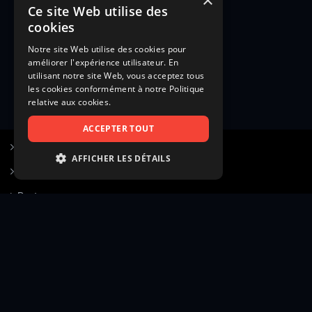
×
Ce site Web utilise des
cookies
Notre site Web utilise des cookies pour
améliorer l'expérience utilisateur. En
utilisant notre site Web, vous acceptez tous
les cookies conformément à notre Politique
relative aux cookies.
ACCEPTER TOUT
S’inscrire à Figurants.com
AFFICHER LES DÉTAILS
Questions fréquentes
STRICTEMENT NÉCESSAIRES
Poster une annonce
PERFORMANCE
Actualités
CIBLAGE
Voir le hall of fame
FONCTIONNALITÉ
Contact
NON CLASSIFIÉS
Gestion d’abonnement