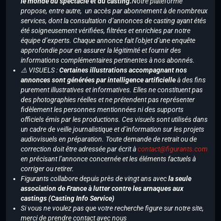
le monde du spectacle et du casting.
Notre plateforme
propose, entre autre, un accès par abonnement à de nombreux
services, dont la consultation d’annonces de casting ayant étés
été soigneusement vérifiées, filtrées et enrichies par notre
équipe d’experts. Chaque annonce fait l’objet d’une enquête
approfondie pour en assurer la légitimité et fournir des
informations complémentaires pertinentes à nos abonnés.
⚠️ VISUELS :
Certaines illustrations accompagnant nos
annonces sont générées par intelligence artificielle
à des fins
purement illustratives et informatives. Elles ne constituent pas
des photographies réelles et ne prétendent pas représenter
fidèlement les personnes mentionnées ni des supports
officiels émis par les productions. Ces visuels sont utilisés dans
un cadre de veille journalistique et d’information sur les projets
audiovisuels en préparation. Toute demande de retrait ou de
correction doit être adressée par écrit à
contact@figurants.com
en précisant l’annonce concernée et les éléments factuels à
corriger ou retirer.
Figurants collabore depuis près de vingt ans avec
la seule
association de France à lutter contre les arnaques aux
castings (Casting Info Service)
Si vous ne voulez pas que votre recherche figure sur notre site,
merci de prendre contact avec nous