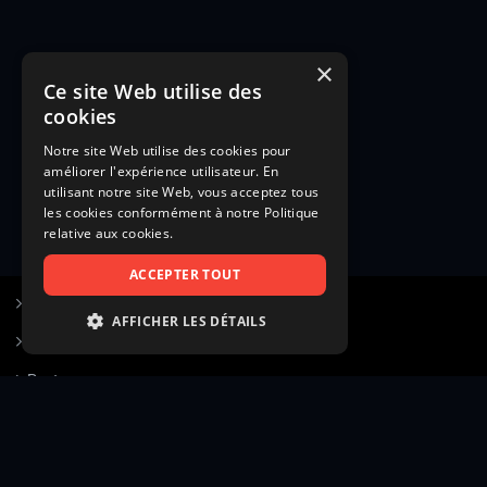
×
Ce site Web utilise des
cookies
Notre site Web utilise des cookies pour
améliorer l'expérience utilisateur. En
utilisant notre site Web, vous acceptez tous
les cookies conformément à notre Politique
relative aux cookies.
ACCEPTER TOUT
S’inscrire à Figurants.com
AFFICHER LES DÉTAILS
Questions fréquentes
STRICTEMENT NÉCESSAIRES
Poster une annonce
PERFORMANCE
Actualités
CIBLAGE
Voir le hall of fame
FONCTIONNALITÉ