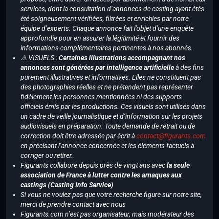
services, dont la consultation d’annonces de casting ayant étés
été soigneusement vérifiées, filtrées et enrichies par notre
équipe d’experts. Chaque annonce fait l’objet d’une enquête
approfondie pour en assurer la légitimité et fournir des
informations complémentaires pertinentes à nos abonnés.
⚠️ VISUELS :
Certaines illustrations accompagnant nos
annonces sont générées par intelligence artificielle
à des fins
purement illustratives et informatives. Elles ne constituent pas
des photographies réelles et ne prétendent pas représenter
fidèlement les personnes mentionnées ni des supports
officiels émis par les productions. Ces visuels sont utilisés dans
un cadre de veille journalistique et d’information sur les projets
audiovisuels en préparation. Toute demande de retrait ou de
correction doit être adressée par écrit à
contact@figurants.com
en précisant l’annonce concernée et les éléments factuels à
corriger ou retirer.
Figurants collabore depuis près de vingt ans avec
la seule
association de France à lutter contre les arnaques aux
castings (Casting Info Service)
Si vous ne voulez pas que votre recherche figure sur notre site,
merci de prendre contact avec nous
Figurants.com n’est pas organisateur, mais modérateur des