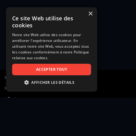
×
Ce site Web utilise des
cookies
Notre site Web utilise des cookies pour
améliorer l'expérience utilisateur. En
utilisant notre site Web, vous acceptez tous
les cookies conformément à notre Politique
relative aux cookies.
ACCEPTER TOUT
S’inscrire à Figurants.com
AFFICHER LES DÉTAILS
Questions fréquentes
STRICTEMENT NÉCESSAIRES
Poster une annonce
PERFORMANCE
Actualités
CIBLAGE
Voir le hall of fame
FONCTIONNALITÉ
Contact