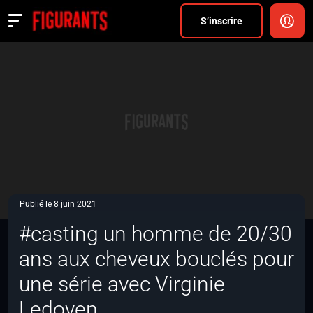
Divers
S’inscrire
Actualités
ANNONCER
FAQ
S’inscrire
CONNEXION
Publié le 8 juin 2021
#casting un homme de 20/30
ans aux cheveux bouclés pour
une série avec Virginie
Ledoyen