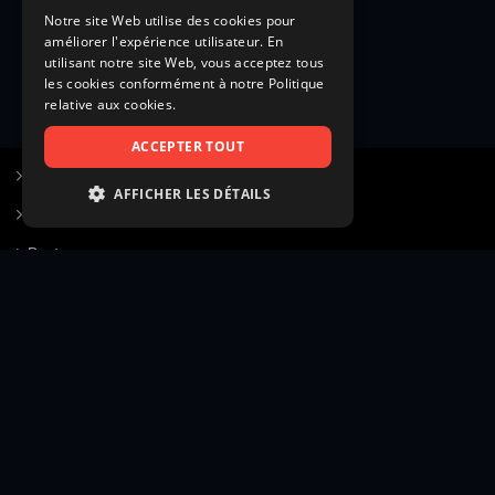
Notre site Web utilise des cookies pour
améliorer l'expérience utilisateur. En
utilisant notre site Web, vous acceptez tous
les cookies conformément à notre Politique
relative aux cookies.
ACCEPTER TOUT
S’inscrire à Figurants.com
AFFICHER LES DÉTAILS
Questions fréquentes
STRICTEMENT NÉCESSAIRES
Poster une annonce
PERFORMANCE
Actualités
CIBLAGE
Voir le hall of fame
FONCTIONNALITÉ
Contact
NON CLASSIFIÉS
Gestion d’abonnement
Transparence des avis