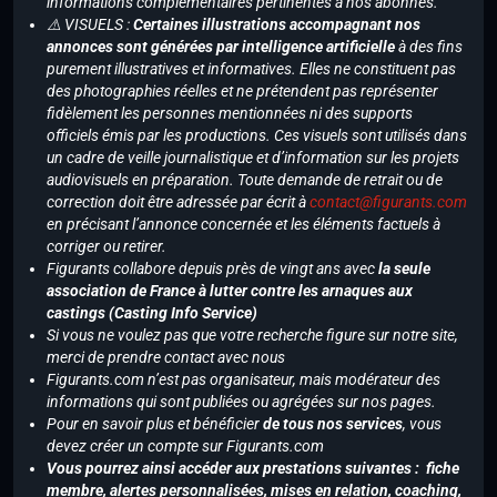
informations complémentaires pertinentes à nos abonnés.
⚠️ VISUELS :
Certaines illustrations accompagnant nos
annonces sont générées par intelligence artificielle
à des fins
purement illustratives et informatives. Elles ne constituent pas
des photographies réelles et ne prétendent pas représenter
fidèlement les personnes mentionnées ni des supports
officiels émis par les productions. Ces visuels sont utilisés dans
un cadre de veille journalistique et d’information sur les projets
audiovisuels en préparation. Toute demande de retrait ou de
correction doit être adressée par écrit à
contact@figurants.com
en précisant l’annonce concernée et les éléments factuels à
corriger ou retirer.
Figurants collabore depuis près de vingt ans avec
la seule
association de France à lutter contre les arnaques aux
castings (Casting Info Service)
Si vous ne voulez pas que votre recherche figure sur notre site,
merci de prendre contact avec nous
Figurants.com n’est pas organisateur, mais modérateur des
informations qui sont publiées ou agrégées sur nos pages.
Pour en savoir plus et bénéficier
de tous nos services
, vous
devez créer un compte sur Figurants.com
Vous pourrez ainsi accéder aux prestations suivantes : fiche
membre, alertes personnalisées, mises en relation, coaching,