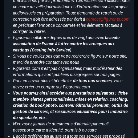
officiels émis par les productions. Ces visuels sont utilisés dans
un cadre de veille journalistique et d’information sur les projets
audiovisuels en préparation. Toute demande de retrait ou de
correction doit être adressée par écrit à
contact@figurants.com
en précisant l’annonce concernée et les éléments factuels à
corriger ou retirer.
Figurants collabore depuis près de vingt ans avec
la seule
association de France à lutter contre les arnaques aux
castings (Casting Info Service)
Si vous ne voulez pas que votre recherche figure sur notre site,
merci de prendre contact avec nous
Figurants.com n’est pas organisateur, mais modérateur des
informations qui sont publiées ou agrégées sur nos pages.
Pour en savoir plus et bénéficier
de tous nos services
, vous
devez créer un compte sur Figurants.com
Vous pourrez ainsi accéder aux prestations suivantes : fiche
membre, alertes personnalisées, mises en relation, coaching,
création de book photo, contenu éditorial premium, outils de
gestion de carrière, et ressources éducatives pour l’industrie
du spectacle, etc…
N’envoyez jamais de documents d’identité par email :
passeports, carte d’identité, permis b ou autre
L’accès préférentiel au site et à tous ces services est proposé