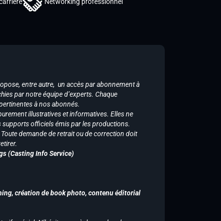
carrière
Networking professionnel
ropose, entre autre, un accès par abonnement à
chies par notre équipe d’experts. Chaque
 pertinentes à nos abonnés.
purement illustratives et informatives. Elles ne
supports officiels émis par les productions.
n. Toute demande de retrait ou de correction doit
tirer.
gs (Casting Info Service)
hing, création de book photo, contenu éditorial