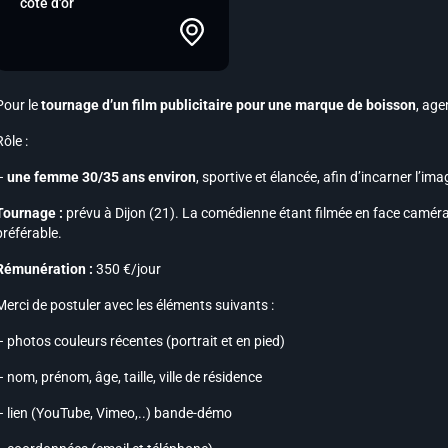
côte d'or
Pour le
tournage d’un film publicitaire pour une marque de boisson
, age
Rôle :
–
une femme 30/35 ans environ
, sportive et élancée, afin d’incarner l’i
Tournage :
prévu à Dijon (21). La comédienne étant filmée en face caméra 
préférable.
Rémunération :
350 €/jour
Merci de postuler avec les éléments suivants :
– photos couleurs récentes (portrait et en pied)
– nom, prénom, âge, taille, ville de résidence
– lien (YouTube, Vimeo,..) bande-démo