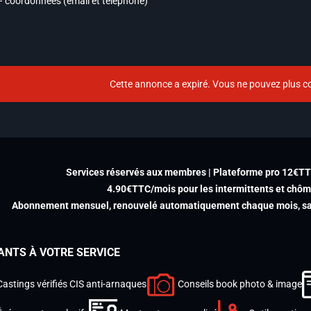
– coordonnées (email et téléphone)
Cette annonce a expiré. Vous ne pouvez plus co
Services réservés aux membres | Plateforme pro 12€T
4.90€TTC/mois pour les intermittents et chô
Abonnement mensuel, renouvelé automatiquement chaque mois, san
ANTS À VOTRE SERVICE
Castings vérifiés CIS anti-arnaques
Conseils book photo & image