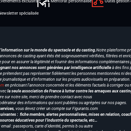
Événements exclusifs
Mentorat personnalisé
Outils gestion 
Newsletter spécialisée
d’information sur le monde du spectacle et du casting.
Notre plateforme p
annonces de casting ayant étés été soigneusement vérifiées, filtrées et enri
e pour en assurer la légitimité et fournir des informations complémentaires
gnant nos annonces sont générées par intelligence artificielle
à des fins 
ne prétendent pas représenter fidèlement les personnes mentionnées ni des 
le journalistique et d’information sur les projets audiovisuels en préparatio
com
en précisant l’annonce concernée et les éléments factuels à corriger ou re
 avec
la seule association de France à lutter contre les arnaques aux castin
re sur notre site, merci de prendre contact avec nous
odérateur des informations qui sont publiées ou agrégées sur nos pages.
services
, vous devez créer un compte sur Figurants.com
uivantes : fiche membre, alertes personnalisées, mises en relation, coac
ssources éducatives pour l’industrie du spectacle, etc…
mail : passeports, carte d’identité, permis b ou autre