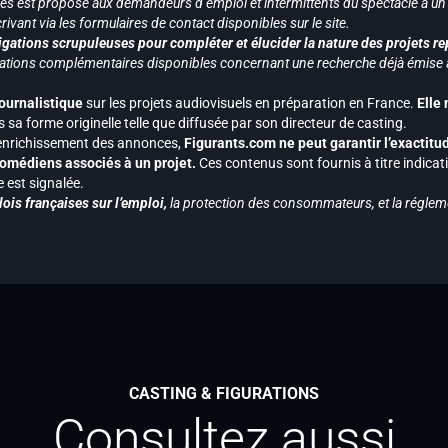
vices est proposé aux demandeurs d’emploi et intermittents du spectacle à un
ivant via les formulaires de contact disponibles sur le site.
gations scrupuleuses pour compléter et élucider la nature des projets re
ormations complémentaires disponibles concernant une recherche déjà émise a
journalistique
sur les projets audiovisuels en préparation en France.
Elle
 sa forme originelle telle que diffusée par son directeur de casting.
 l’enrichissement des annonces,
Figurants.com ne peut garantir l’exactitu
s comédiens associés à un projet.
Ces contenus sont fournis à titre indicati
est signalée.
ois françaises sur l’emploi,
la protection des consommateurs, et la réglem
CASTING & FIGURATIONS
Consultez aussi